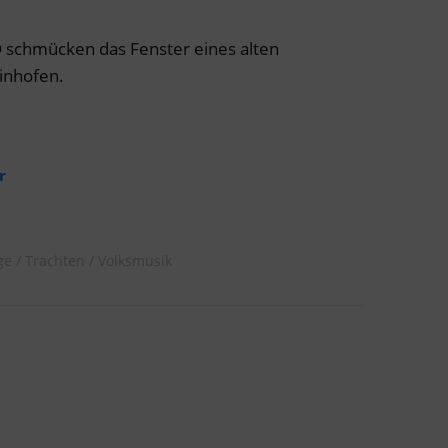
schmücken das Fenster eines alten
inhofen.
r
ge
Trachten
Volksmusik