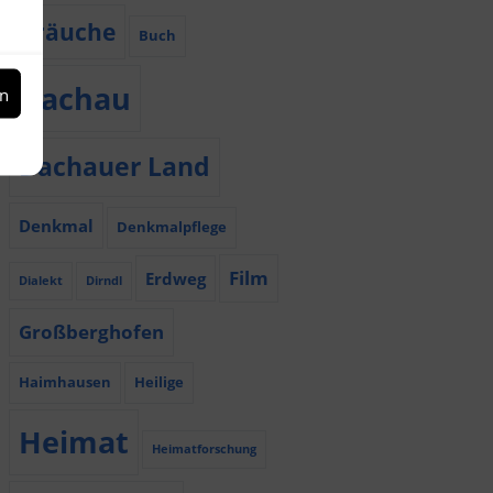
Bräuche
Buch
Dachau
en
Dachauer Land
Denkmal
Denkmalpflege
Film
Erdweg
Dialekt
Dirndl
Großberghofen
Haimhausen
Heilige
Heimat
Heimatforschung