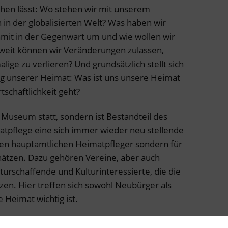
ehen lässt: Wo stehen wir mit unserem
 in der globalisierten Welt? Was haben wir
amit in der Gegenwart um und wie wollen wir
e weit können wir Veränderungen zulassen,
lige zu verlieren? Und grundsätzlich stellt sich
g unserer Heimat: Was ist uns unsere Heimat
schaftlichkeit geht?
 Museum statt, sondern ist Bestandteil des
matpflege eine sich immer wieder neu stellende
den hauptamtlichen Heimatpfleger sondern für
chätzen. Dazu gehören Vereine, aber auch
urschaffende und Kulturinteressierte, die die
zen. Hier treffen sich sowohl Neubürger als
 Heimat wichtig ist.
 heute nicht nur die klassischen Gebiete