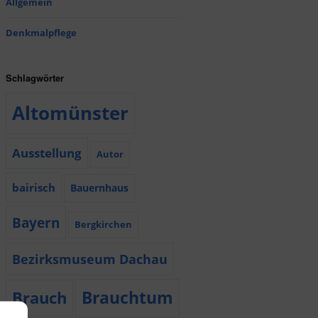
Allgemein
Denkmalpflege
Schlagwörter
Altomünster
Ausstellung
Autor
bairisch
Bauernhaus
Bayern
Bergkirchen
Bezirksmuseum Dachau
Brauchtum
Brauch