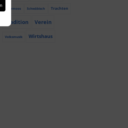
en
Trachten
Röhrmoos
Schwäbisch
Tradition
Verein
Wirtshaus
Volksmusik