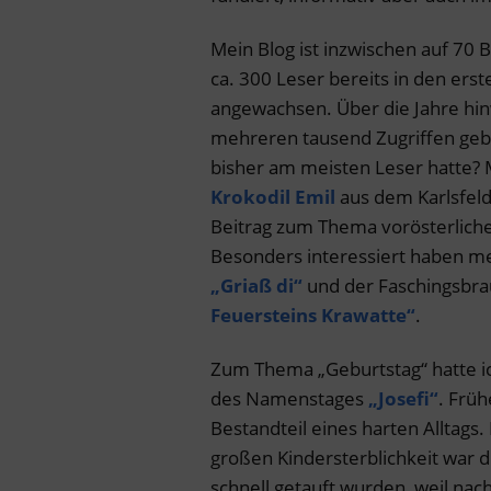
Mein Blog ist inzwischen auf 70
ca. 300 Leser bereits in den ers
angewachsen. Über die Jahre hinw
mehreren tausend Zugriffen gebi
bisher am meisten Leser hatte? 
Krokodil Emil
aus dem Karlsfelde
Beitrag zum Thema vorösterlic
Besonders interessiert haben m
„Griaß di“
und der Faschingsbr
Feuersteins Krawatte“
.
Zum Thema „Geburtstag“ hatte ich
des Namenstages
„Josefi“
. Frü
Bestandteil eines harten Alltags
großen Kindersterblichkeit war d
schnell getauft wurden, weil nac