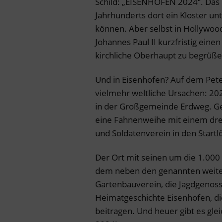
Schild: „EISENHOFEN 2024“. Das 
Jahrhunderts dort ein Kloster unt
können. Aber selbst in Hollywoo
Johannes Paul II kurzfristig ein
kirchliche Oberhaupt zu begrüße
Und in Eisenhofen? Auf dem Peter
vielmehr weltliche Ursachen: 202
in der Großgemeinde Erdweg. Ge
eine Fahnenweihe mit einem dreit
und Soldatenverein in den Startlö
Der Ort mit seinen um die 1.000
dem neben den genannten weiterh
Gartenbauverein, die Jagdgenos
Heimatgeschichte Eisenhofen, di
beitragen. Und heuer gibt es glei