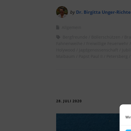
by
Dr. Birgitta Unger-Richte
Allgemein
Bergfreunde
Böllerschützen
Br
Fahnenweihe
Freiwillige Feuerwehr
Holywood
Jagdgenossenschaft
Jubi
Maibaum
Papst Paul II
Petersberg
28. JULI 2020
Wir