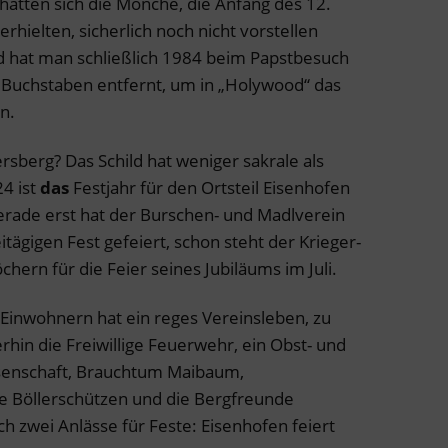
hätten sich die Mönche, die Anfang des 12.
erhielten, sicherlich noch nicht vorstellen
d hat man schließlich 1984 beim Papstbesuch
en Buchstaben entfernt, um in „Holywood“ das
n.
sberg? Das Schild hat weniger sakrale als
4 ist
das
Festjahr für den Ortsteil Eisenhofen
rade erst hat der Burschen- und Madlverein
ägigen Fest gefeiert, schon steht der Krieger-
chern für die Feier seines Jubiläums im Juli.
 Einwohnern hat ein reges Vereinsleben, zu
in die Freiwillige Feuerwehr, ein Obst- und
senschaft, Brauchtum Maibaum,
e Böllerschützen und die Bergfreunde
ch zwei Anlässe für Feste: Eisenhofen feiert