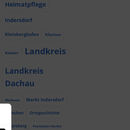
Heimatpflege
Indersdorf
Kleinberghofen
Klischee
Landkreis
Kloster
Landkreis
Dachau
Markt Indersdorf
Maibaum
München
Ortsgeschichte
Petersberg
Poetischer Herbst