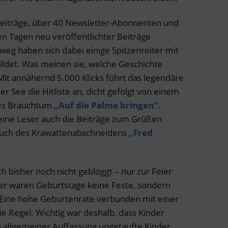
 Beiträge, über 40 Newsletter-Abonnenten und
ten Tagen neu veröffentlichter Beiträge
eg haben sich dabei einige Spitzenreiter mit
ldet. Was meinen sie, welche Geschichte
Mit annähernd 5.000 Klicks führt das legendäre
r See die Hitliste an, dicht gefolgt von einem
hes Brauchtum
„Auf die Palme bringen“
.
eine Leser auch die Beiträge zum Grüßen
auch des Krawattenabschneidens
„Fred
 bisher noch nicht gebloggt – nur zur Feier
her waren Geburtstage keine Feste, sondern
. Eine hohe Geburtenrate verbunden mit einer
ie Regel. Wichtig war deshalb, dass Kinder
h allgemeiner Auffassung ungetaufte Kinder