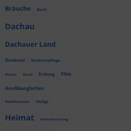
Bräuche
Buch
Dachau
Dachauer Land
Denkmal
Denkmalpflege
Film
Erdweg
Dialekt
Dirndl
Großberghofen
Haimhausen
Heilige
Heimat
Heimatforschung