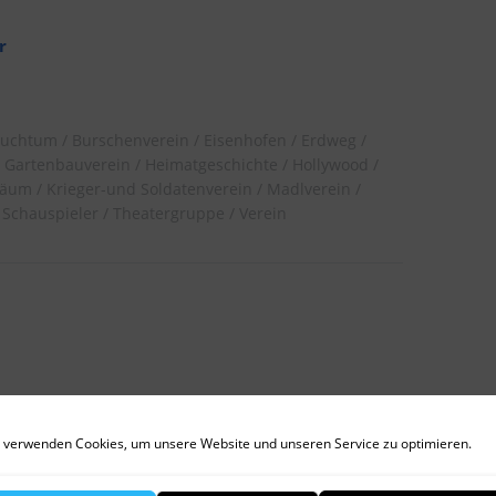
r
auchtum
Burschenverein
Eisenhofen
Erdweg
Gartenbauverein
Heimatgeschichte
Hollywood
läum
Krieger-und Soldatenverein
Madlverein
Schauspieler
Theatergruppe
Verein
 verwenden Cookies, um unsere Website und unseren Service zu optimieren.