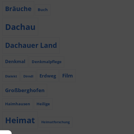
Bräuche
Buch
Dachau
Dachauer Land
Denkmal
Denkmalpflege
Film
Erdweg
Dialekt
Dirndl
Großberghofen
Haimhausen
Heilige
Heimat
Heimatforschung