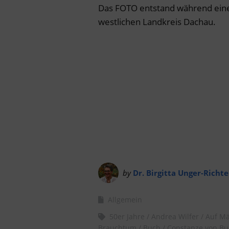
Das FOTO entstand während eine
westlichen Landkreis Dachau.
by
Dr. Birgitta Unger-Richte
Allgemein
50er Jahre
Andrea Wilfer
Auf Mä
Brauchtum
Buch
Constanze von Bul