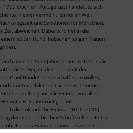
r 1955 erschien. Kurz gefasst handelt es sich
hichte in einer vermeintlich heilen Welt.
Nachkriegszeit und Sanktionen für Menschen,
 Zeit abweichen. Dabei wird tief in die
n, einem süßen Hund, hübschen jungen Frauen
riffen.
 auch über die 50er Jahre hinaus, mitten in die
tte, die zu Beginn des Jahres mit der
rium“ auf Bundesebene schaffen zu wollen,
end inmitten all der politischen Statements
eutschen Zeitung aus, die Heimat von allen
 Heimat z.B. im Internet genauso
e auch die kulinarische Heimat (10.01.2018).
trag der österreichischen Schriftstellerin Petra
den Inhalten des Heimatromans befasste. Ihre