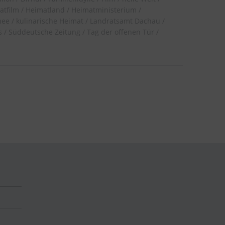
atfilm
Heimatland
Heimatministerium
hee
kulinarische Heimat
Landratsamt Dachau
s
Süddeutsche Zeitung
Tag der offenen Tür