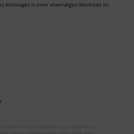
s Amtstages in einer ehemaligen Werkstatt im
r
usepfoten durchs Dachauer Land
Bayerland
lion
Dirndl
Familienidylle
Film
heile Welt