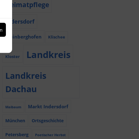
Heimatpflege
Indersdorf
en
Kleinberghofen
Klischee
Landkreis
Kloster
Landkreis
Dachau
Markt Indersdorf
Maibaum
München
Ortsgeschichte
Petersberg
Poetischer Herbst