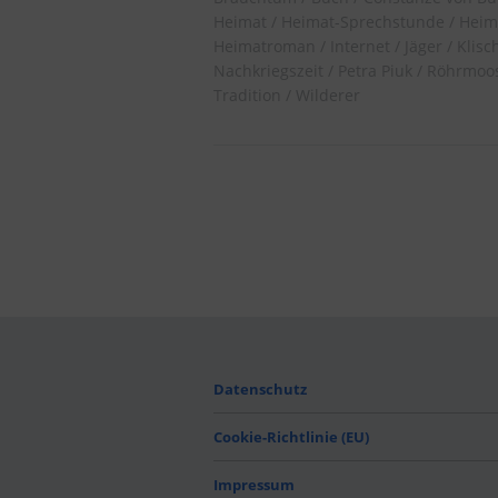
Heimat
Heimat-Sprechstunde
Heim
Heimatroman
Internet
Jäger
Klisc
Nachkriegszeit
Petra Piuk
Röhrmoo
Tradition
Wilderer
Datenschutz
Cookie-Richtlinie (EU)
Impressum