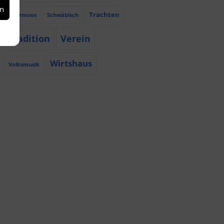
en
Trachten
Röhrmoos
Schwäbisch
Tradition
Verein
Wirtshaus
Volksmusik