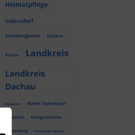
Heimatpflege
Indersdorf
Kleinberghofen
Klischee
Landkreis
Kloster
Landkreis
Dachau
Markt Indersdorf
Maibaum
München
Ortsgeschichte
Petersberg
Poetischer Herbst