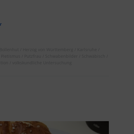
r
Bollenhut
Herzog von Württemberg
Karlsruhe
Pietismus
Putzfrau
Schwabenbilder
Schwäbisch
ition
volkskundliche Untersuchung