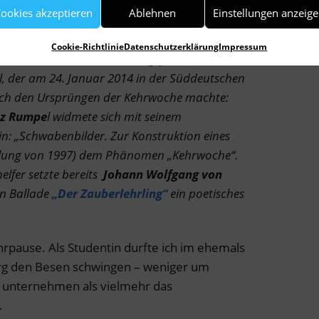
ich doch auf der Straße mit einem Besen
ookies akzeptieren
Ablehnen
Einstellungen anzeig
Cookie-Richtlinie
Datenschutzerklärung
Impressum
at mich neben der Geburtstagsfeier auch
Roman
kel, der am 24. Januar 2014 in der Süddeutschen
nach den Ursprüngen der Kehrwoche machte:
nz Rumpe
l widmete sich
mit seinem
in: „Schwabenbilder. Zur Konstruktion eines
ellung von 1997) dem Phänomen „Kehrwoche“.
lfer setzte bereits
Johann Wolfgang von
en Ballade
„Der Zauberlehrling“
ein poetisches
hrpause. Als Studentin durfte ich im ehemals
rg den Besen schwingen – weniger um
u unternehmen als vielmehr das
…