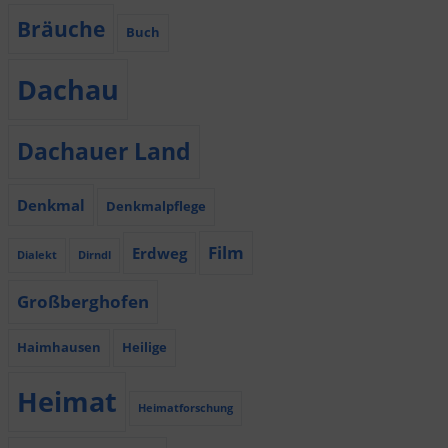
Bräuche
Buch
Dachau
Dachauer Land
Denkmal
Denkmalpflege
Film
Erdweg
Dialekt
Dirndl
Großberghofen
Haimhausen
Heilige
Heimat
Heimatforschung