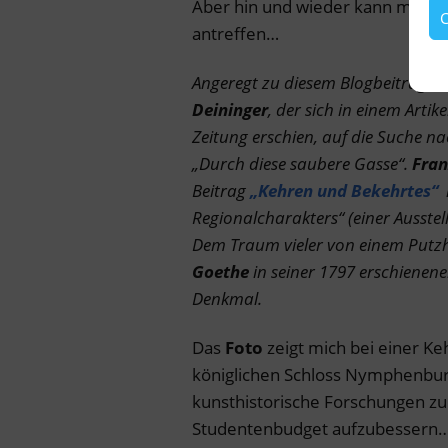
Aber hin und wieder kann man m
C
antreffen…
Angeregt zu diesem Blogbeitrag h
Deininger
, der sich in einem Arti
Zeitung erschien, auf die Suche 
„Durch diese saubere Gasse“.
Fra
Beitrag
„Kehren und Bekehrtes“
Regionalcharakters“ (einer Ausst
Dem Traum vieler von einem Putzhe
Goethe
in seiner 1797 erschienen
Denkmal.
Das
Foto
zeigt mich bei einer Ke
königlichen Schloss Nymphenbu
kunsthistorische Forschungen z
Studentenbudget aufzubessern