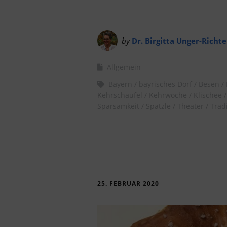
by
Dr. Birgitta Unger-Richte
Allgemein
Bayern
bayrisches Dorf
Besen
Kehrschaufel
Kehrwoche
Klischee
Sparsamkeit
Spätzle
Theater
Trad
25. FEBRUAR 2020