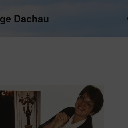
ege Dachau
h