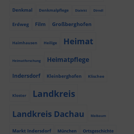
Denkmal
Denkmalpflege
Dialekt
Dirndl
Film
Großberghofen
Erdweg
Heimat
Haimhausen
Heilige
Heimatpflege
Heimatforschung
Indersdorf
Kleinberghofen
Klischee
Landkreis
Kloster
Landkreis Dachau
Maibaum
Markt Indersdorf
München
Ortsgeschichte