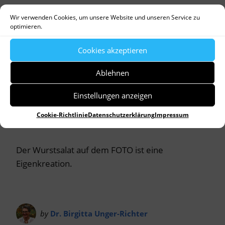
würde. Dann müssen wir uns nur noch einigen,
Wir verwenden Cookies, um unsere Website und unseren Service zu
wie wir die Wurst für den gemeinsamen
optimieren.
Wurstsalat schneiden werden….
Cookies akzeptieren
Haben sie auch Dinge, die sie vermissen? Die bei
Ablehnen
ihnen kulinarische Heimatgefühle erzeugen? Und
auf die sie ungern verzichten? Schreiben sie mir
Einstellungen anzeigen
doch…
Cookie-Richtlinie
Datenschutzerklärung
Impressum
Der Wurstsalat auf dem FOTO ist eine
Eigenkreation.
by
Dr. Birgitta Unger-Richter