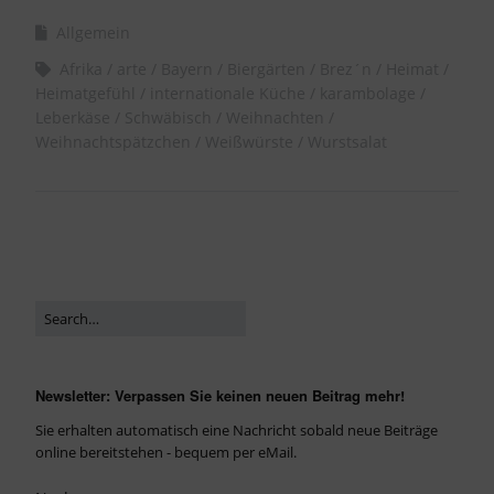
Allgemein
Afrika
arte
Bayern
Biergärten
Brez´n
Heimat
Heimatgefühl
internationale Küche
karambolage
Leberkäse
Schwäbisch
Weihnachten
Weihnachtspätzchen
Weißwürste
Wurstsalat
Newsletter: Verpassen Sie keinen neuen Beitrag mehr!
Sie erhalten automatisch eine Nachricht sobald neue Beiträge
online bereitstehen - bequem per eMail.