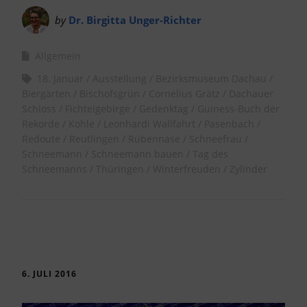
by
Dr. Birgitta Unger-Richter
Allgemein
18. Januar
Ausstellung
Bezirksmuseum Dachau
Biergärten
Bischofsgrün
Cornelius Grätz
Dachauer
Schloss
Fichtelgebirge
Gedenktag
Guiness-Buch der
Rekorde
Kohle
Leonhardi Wallfahrt
Pasenbach
Redoute
Reutlingen
Rübennase
Schneefrau
Schneemann
Schneemann bauen
Tag des
Schneemanns
Thüringen
Winterfreuden
Zylinder
6. JULI 2016