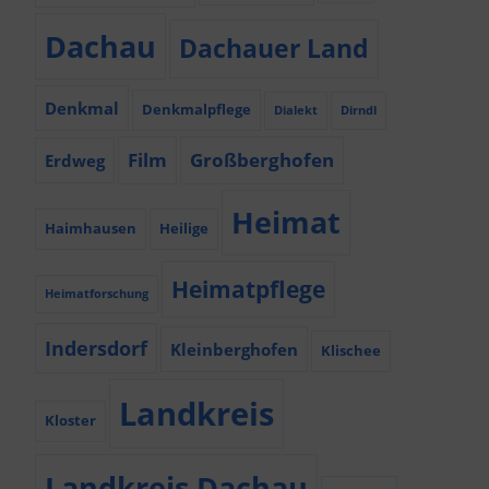
Dachau
Dachauer Land
Denkmal
Denkmalpflege
Dialekt
Dirndl
Film
Großberghofen
Erdweg
Heimat
Haimhausen
Heilige
Heimatpflege
Heimatforschung
Indersdorf
Kleinberghofen
Klischee
Landkreis
Kloster
Landkreis Dachau