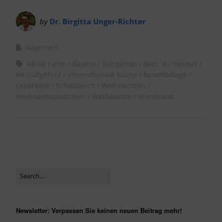
by
Dr. Birgitta Unger-Richter
Allgemein
Afrika
arte
Bayern
Biergärten
Brez´n
Heimat
Heimatgefühl
internationale Küche
karambolage
Leberkäse
Schwäbisch
Weihnachten
Weihnachtspätzchen
Weißwürste
Wurstsalat
Newsletter: Verpassen Sie keinen neuen Beitrag mehr!