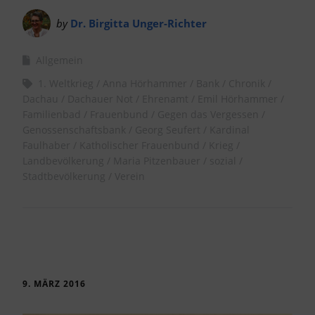
by
Dr. Birgitta Unger-Richter
Allgemein
1. Weltkrieg
Anna Hörhammer
Bank
Chronik
Dachau
Dachauer Not
Ehrenamt
Emil Hörhammer
Familienbad
Frauenbund
Gegen das Vergessen
Genossenschaftsbank
Georg Seufert
Kardinal
Faulhaber
Katholischer Frauenbund
Krieg
Landbevölkerung
Maria Pitzenbauer
sozial
Stadtbevölkerung
Verein
9. MÄRZ 2016