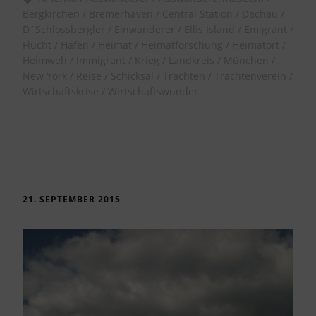
Bergkirchen
Bremerhaven
Central Station
Dachau
D´Schlossbergler
Einwanderer
Ellis Island
Emigrant
Flucht
Hafen
Heimat
Heimatforschung
Heimatort
Heimweh
Immigrant
Krieg
Landkreis
München
New York
Reise
Schicksal
Trachten
Trachtenverein
Wirtschaftskrise
Wirtschaftswunder
21. SEPTEMBER 2015