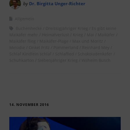
by
Dr. Birgitta Unger-Richter
Allgemein
Buchenhecke
Dreissigjähriger Krieg
Es gibt keine
Maikäfer mehr
Heimatverlust
Krieg
Mai
Maikäfer
Maikäfer flieg
Maikäfer-Plage
Max und Moritz
Melodie
Onkel Fritz
Pommerland
Reinhard Mey
Schlaf Kindlein schlaf
Schlaflied
Schokoladenkäfer
Schuhkarton
Siebenjähriger Krieg
Wilhelm Busch
14. NOVEMBER 2016