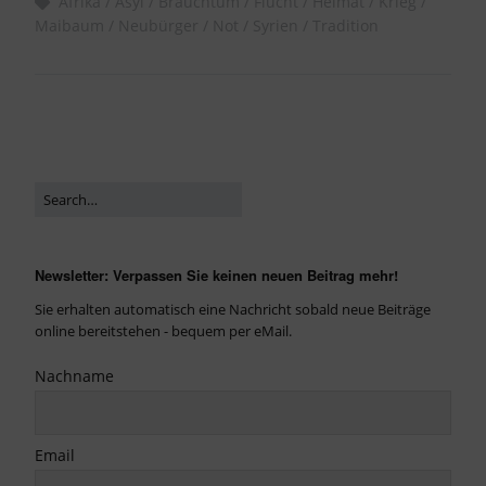
Afrika
Asyl
Brauchtum
Flucht
Heimat
Krieg
Maibaum
Neubürger
Not
Syrien
Tradition
Newsletter: Verpassen Sie keinen neuen Beitrag mehr!
Sie erhalten automatisch eine Nachricht sobald neue Beiträge
online bereitstehen - bequem per eMail.
Nachname
Email