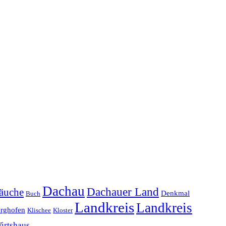
Dachau
Dachauer Land
äuche
Denkmal
Buch
Landkreis
Landkreis
erghofen
Klischee
Kloster
irtshaus