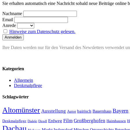
Sie erhalten automatisch eine Nachricht sobald neue Beiträge online 
Nachname
Email
Anrede
Hinweise zum Datenschutz gelesen.
Ihre Daten werden nur für den Versand des Newsletters verwendet und
Kategorien
Allgemein
Denkmalpflege
Schlagwörter
Altomünster
Bayern
Ausstellung
bairisch
Bauernhaus
Autor
Film
Großberghofen
Erdweg
Denkmalpflege
Haimhausen
H
Dialekt
Dirndl
Dachau
Markt Indersdorf
München
Ortsgeschichte
Petersbe