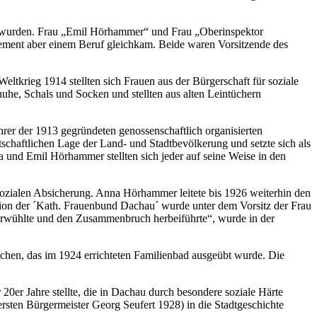
lt wurden. Frau „Emil Hörhammer“ und Frau „Oberinspektor
gement aber einem Beruf gleichkam. Beide waren Vorsitzende des
rieg 1914 stellten sich Frauen aus der Bürgerschaft für soziale
uhe, Schals und Socken und stellten aus alten Leintüchern
rer der 1913 gegründeten genossenschaftlich organisierten
haftlichen Lage der Land- und Stadtbevölkerung und setzte sich als
na und Emil Hörhammer stellten sich jeder auf seine Weise in den
sozialen Absicherung. Anna Hörhammer leitete bis 1926 weiterhin den
sation der ´Kath. Frauenbund Dachau´ wurde unter dem Vorsitz der Frau
unterwühlte und den Zusammenbruch herbeiführte“, wurde in der
chen, das im 1924 errichteten Familienbad ausgeübt wurde. Die
20er Jahre stellte, die in Dachau durch besondere soziale Härte
ersten Bürgermeister Georg Seufert 1928) in die Stadtgeschichte