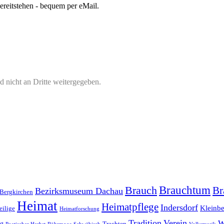
bereitstehen - bequem per eMail.
 nicht an Dritte weitergegeben.
Brauchtum
Brauch
Br
Bezirksmuseum Dachau
Bergkirchen
Heimat
Heimatpflege
Indersdorf
Kleinb
eilige
Heimatforschung
Tradition
Verein
W
rg