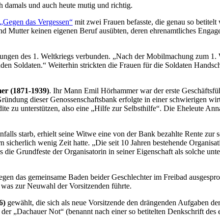
h damals und auch heute mutig und richtig.
„Gegen das Vergessen“
mit zwei Frauen befasste, die genau so betite
u und Mutter keinen eigenen Beruf ausübten, deren ehrenamtliches Enga
en des 1. Weltkriegs verbunden. „Nach der Mobilmachung zum 1. Weltk
n Soldaten.“ Weiterhin strickten die Frauen für die Soldaten Handsch
er
(1871-1939)
. Ihr Mann Emil Hörhammer war der erste Geschäftsfüh
ung dieser Genossenschaftsbank erfolgte in einer schwierigen wirtsc
te zu unterstützen, also eine „Hilfe zur Selbsthilfe“. Die Eheleute An
lls starb, erhielt seine Witwe eine von der Bank bezahlte Rente zur 
ern sicherlich wenig Zeit hatte. „Die seit 10 Jahren bestehende Organi
 das die Grundfeste der Organisatorin in seiner Eigenschaft als solche 
gegen das gemeinsame Baden beider Geschlechter im Freibad ausgespro
d, was zur Neuwahl der Vorsitzenden führte.
6)
gewählt, die sich als neue Vorsitzende den drängenden Aufgaben der 
t der „Dachauer Not“ (benannt nach einer so betitelten Denkschrift des 