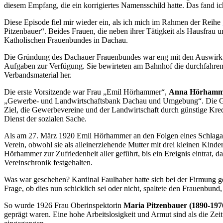
diesem Empfang, die ein korrigiertes Namensschild hatte. Das fand ic
Diese Episode fiel mir wieder ein, als ich mich im Rahmen der Reihe
Pitzenbauer“. Beides Frauen, die neben ihrer Tätigkeit als Hausfra
Katholischen Frauenbundes in Dachau.
Die Gründung des Dachauer Frauenbundes war eng mit den Auswirkung
Aufgaben zur Verfügung. Sie bewirteten am Bahnhof die durchfahrende
Verbandsmaterial her.
Die erste Vorsitzende war Frau „Emil Hörhammer“,
Anna Hörhamm
„Gewerbe- und Landwirtschaftsbank Dachau und Umgebung“. Die Gründ
Ziel, die Gewerbevereine und der Landwirtschaft durch günstige Kredi
Dienst der sozialen Sache.
Als am 27. März 1920 Emil Hörhammer an den Folgen eines Schlaganfa
Verein, obwohl sie als alleinerziehende Mutter mit drei kleinen Kind
Hörhammer zur Zufriedenheit aller geführt, bis ein Ereignis eintrat,
Vereinschronik festgehalten.
Was war geschehen? Kardinal Faulhaber hatte sich bei der Firmung 
Frage, ob dies nun schicklich sei oder nicht, spaltete den Frauenbun
So wurde 1926 Frau Oberinspektorin
Maria Pitzenbauer (1890-197
geprägt waren. Eine hohe Arbeitslosigkeit und Armut sind als die Zei