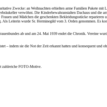
 caritative Zwecke: an Weihnachten erhielten arme Familien Pakete mit
erbräukeller verwöhnt. Die Kinderbewahranstalten Dachaus und die a
e Frauen und Mädchen die geschenkten Bekleidungsstücke reparieren un
ng. Als Leiterin wurde Sr. Herminegild vom 3. Orden genommen. Es k
rauenbundes ab und am 24. Mai 1939 endet die Chronik. Vereine wur
eistet – indem sie die Not der Zeit erkannt hatten und konsequent un
bot zahlreiche FOTO-Motive.