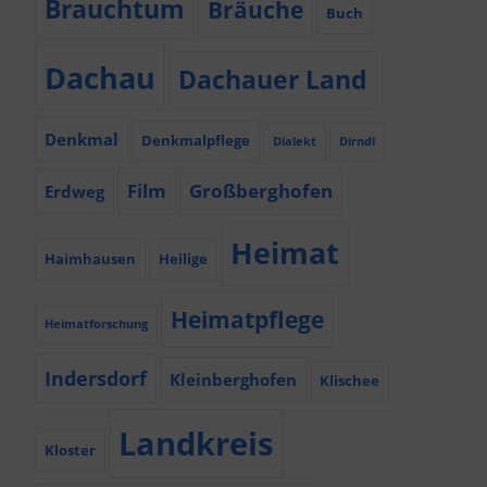
Brauchtum
Bräuche
Buch
Dachau
Dachauer Land
Denkmal
Denkmalpflege
Dialekt
Dirndl
Film
Großberghofen
Erdweg
Heimat
Haimhausen
Heilige
Heimatpflege
Heimatforschung
Indersdorf
Kleinberghofen
Klischee
Landkreis
Kloster