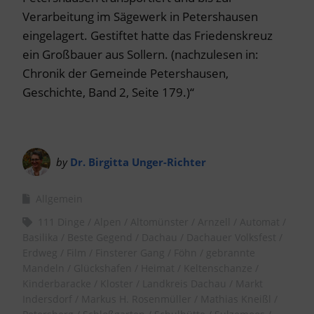
Verarbeitung im Sägewerk in Petershausen
eingelagert. Gestiftet hatte das Friedenskreuz
ein Großbauer aus Sollern. (nachzulesen in:
Chronik der Gemeinde Petershausen,
Geschichte, Band 2, Seite 179.)“
by
Dr. Birgitta Unger-Richter
Allgemein
111 Dinge
Alpen
Altomünster
Arnzell
Automat
Basilika
Beste Gegend
Dachau
Dachauer Volksfest
Erdweg
Film
Finsterer Gang
Föhn
gebrannte
Mandeln
Glückshafen
Heimat
Keltenschanze
Kinderbaracke
Kloster
Landkreis Dachau
Markt
Indersdorf
Markus H. Rosenmüller
Mathias Kneißl