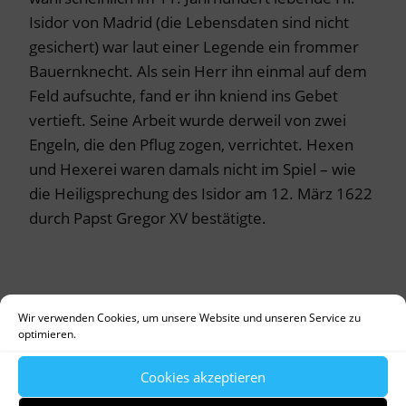
Isidor von Madrid (die Lebensdaten sind nicht
gesichert) war laut einer Legende ein frommer
Bauernknecht. Als sein Herr ihn einmal auf dem
Feld aufsuchte, fand er ihn kniend ins Gebet
vertieft. Seine Arbeit wurde derweil von zwei
Engeln, die den Pflug zogen, verrichtet. Hexen
und Hexerei waren damals nicht im Spiel – wie
die Heiligsprechung des Isidor am 12. März 1622
durch Papst Gregor XV bestätigte.
Foto:
Birgitta Unger-Richter
Wir verwenden Cookies, um unsere Website und unseren Service zu
optimieren.
Mein Dank gilt dem Vereinsvorsitzenden Willi
Lamm, der mir Unterlagen zum Isidoribund zur
Cookies akzeptieren
Verfügung gestellt hat. Dazu gehört ein Auszug aus