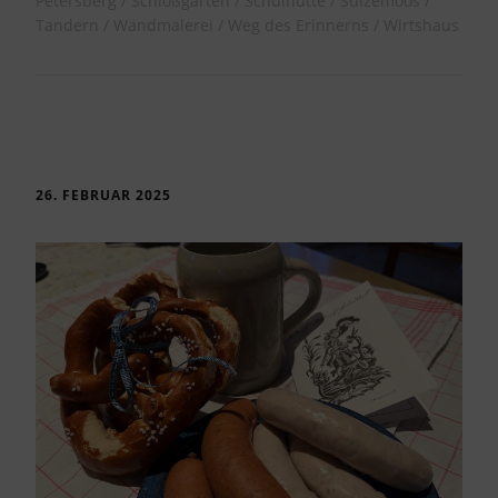
Petersberg
Schloßgarten
Schulhütte
Sulzemoos
Tandern
Wandmalerei
Weg des Erinnerns
Wirtshaus
26. FEBRUAR 2025