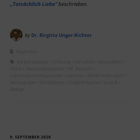
„Tatsächlich Liebe“
beschrieben.
by
Dr. Birgitta Unger-Richter
Allgemein
Barbarazweige
Erlösung
Forsythie
Gesundheit
Glück
Heiratskandidaten
Hl. Barbara
Lebensabschnittspartner
Liebster
Markt Indersdorf
Minusgrade
Obstbäume
Orakelbräuche
Strauß
Zweige
9. SEPTEMBER 2020