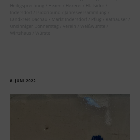
Heiligsprechung
Hexen
Hexerei
Hl. Isidor
Indersdorf
Isidoribund
Jahresversammlung
Landkreis Dachau
Markt Indersdorf
Pflug
Rathäuser
Unsinniger Donnerstag
Verein
Weißwürste
Wirtshaus
Würste
8. JUNI 2022