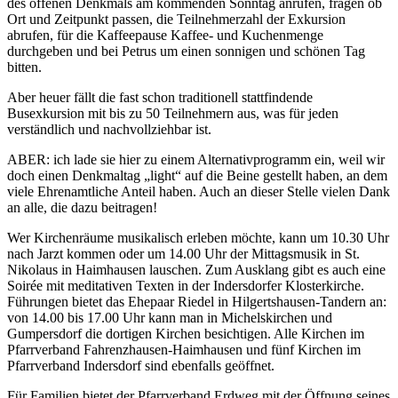
des offenen Denkmals am kommenden Sonntag anrufen, fragen ob
Ort und Zeitpunkt passen, die Teilnehmerzahl der Exkursion
abrufen, für die Kaffeepause Kaffee- und Kuchenmenge
durchgeben und bei Petrus um einen sonnigen und schönen Tag
bitten.
Aber heuer fällt die fast schon traditionell stattfindende
Busexkursion mit bis zu 50 Teilnehmern aus, was für jeden
verständlich und nachvollziehbar ist.
ABER: ich lade sie hier zu einem Alternativprogramm ein, weil wir
doch einen Denkmaltag „light“ auf die Beine gestellt haben, an dem
viele Ehrenamtliche Anteil haben. Auch an dieser Stelle vielen Dank
an alle, die dazu beitragen!
Wer Kirchenräume musikalisch erleben möchte, kann um 10.30 Uhr
nach Jarzt kommen oder um 14.00 Uhr der Mittagsmusik in St.
Nikolaus in Haimhausen lauschen. Zum Ausklang gibt es auch eine
Soirée mit meditativen Texten in der Indersdorfer Klosterkirche.
Führungen bietet das Ehepaar Riedel in Hilgertshausen-Tandern an:
von 14.00 bis 17.00 Uhr kann man in Michelskirchen und
Gumpersdorf die dortigen Kirchen besichtigen. Alle Kirchen im
Pfarrverband Fahrenzhausen-Haimhausen und fünf Kirchen im
Pfarrverband Indersdorf sind ebenfalls geöffnet.
Für Familien bietet der Pfarrverband Erdweg mit der Öffnung seines