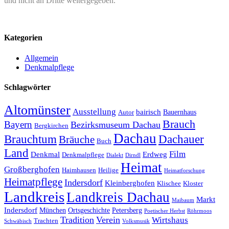
und nicht an Dritte weitergegeben.
Kategorien
Allgemein
Denkmalpflege
Schlagwörter
Altomünster
Ausstellung
bairisch
Bauernhaus
Autor
Brauch
Bayern
Bezirksmuseum Dachau
Bergkirchen
Dachau
Brauchtum
Dachauer
Bräuche
Buch
Land
Film
Denkmal
Erdweg
Denkmalpflege
Dialekt
Dirndl
Heimat
Großberghofen
Haimhausen
Heilige
Heimatforschung
Heimatpflege
Indersdorf
Kleinberghofen
Klischee
Kloster
Landkreis
Landkreis Dachau
Markt
Maibaum
Indersdorf
München
Ortsgeschichte
Petersberg
Poetischer Herbst
Röhrmoos
Tradition
Verein
Wirtshaus
Trachten
Schwäbisch
Volksmusik