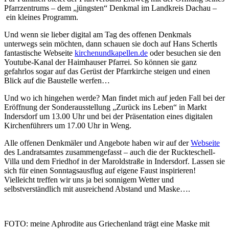
Pfarrzentrums – dem „jüngsten“ Denkmal im Landkreis Dachau –
ein kleines Programm.
Und wenn sie lieber digital am Tag des offenen Denkmals
unterwegs sein möchten, dann schauen sie doch auf Hans Schertls
fantastische Webseite
kirchenundkapellen.de
oder besuchen sie den
Youtube-Kanal der Haimhauser Pfarrei. So können sie ganz
gefahrlos sogar auf das Gerüst der Pfarrkirche steigen und einen
Blick auf die Baustelle werfen…
Und wo ich hingehen werde? Man findet mich auf jeden Fall bei der
Eröffnung der Sonderausstellung „Zurück ins Leben“ in Markt
Indersdorf um 13.00 Uhr und bei der Präsentation eines digitalen
Kirchenführers um 17.00 Uhr in Weng.
Alle offenen Denkmäler und Angebote haben wir auf der
Webseite
des Landratsamtes zusammengefasst – auch die der Ruckteschell-
Villa und dem Friedhof in der Maroldstraße in Indersdorf. Lassen sie
sich für einen Sonntagsausflug auf eigene Faust inspirieren!
Vielleicht treffen wir uns ja bei sonnigem Wetter und
selbstverständlich mit ausreichend Abstand und Maske….
FOTO: meine Aphrodite aus Griechenland trägt eine Maske mit