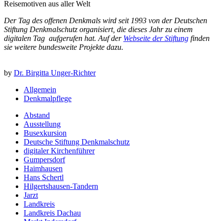
Reisemotiven aus aller Welt
Der Tag des offenen Denkmals wird seit 1993 von der Deutschen
Stiftung Denkmalschutz organisiert, die dieses Jahr zu einem
digitalen Tag aufgerufen hat. Auf der
Webseite der Stiftung
finden
sie weitere bundesweite Projekte dazu.
by
Dr. Birgitta Unger-Richter
Allgemein
Denkmalpflege
Abstand
Ausstellung
Busexkursion
Deutsche Stiftung Denkmalschutz
digitaler Kirchenführer
Gumpersdorf
Haimhausen
Hans Schertl
Hilgertshausen-Tandern
Jarzt
Landkreis
Landkreis Dachau