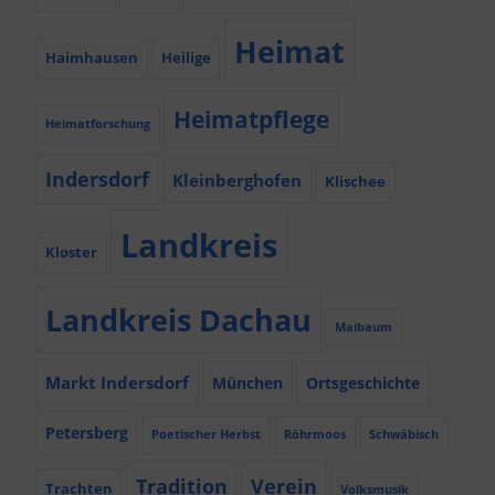
Heimat
Haimhausen
Heilige
Heimatpflege
Heimatforschung
Indersdorf
Kleinberghofen
Klischee
Landkreis
Kloster
Landkreis Dachau
Maibaum
Markt Indersdorf
München
Ortsgeschichte
Petersberg
Poetischer Herbst
Röhrmoos
Schwäbisch
Tradition
Verein
Trachten
Volksmusik