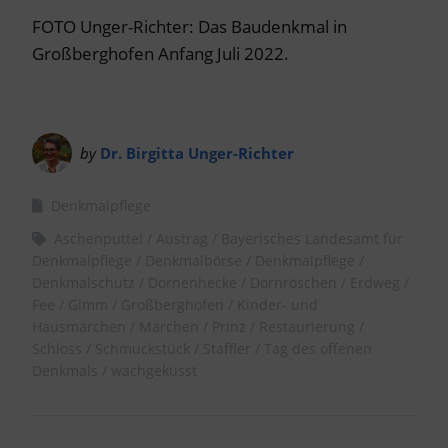
FOTO Unger-Richter: Das Baudenkmal in
Großberghofen Anfang Juli 2022.
by
Dr. Birgitta Unger-Richter
Denkmalpflege
Aschenputtel
Austrag
Bayerisches Landesamt für
Denkmalpflege
Denkmalbörse
Denkmalpflege
Denkmalschutz
Dornenhecke
Dornröschen
Erdweg
Fee
Gimm
Großberghofen
Kinder- und
Hausmärchen
Märchen
Prinz
Restaurierung
Schloss
Schmuckstück
Staffler
Tag des offenen
Denkmals
wachgeküsst