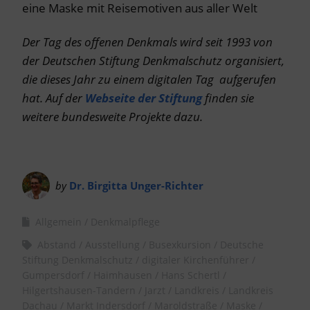
eine Maske mit Reisemotiven aus aller Welt
Der Tag des offenen Denkmals wird seit 1993 von
der Deutschen Stiftung Denkmalschutz organisiert,
die dieses Jahr zu einem digitalen Tag aufgerufen
hat. Auf der
Webseite der Stiftung
finden sie
weitere bundesweite Projekte dazu.
by
Dr. Birgitta Unger-Richter
Allgemein
Denkmalpflege
Abstand
Ausstellung
Busexkursion
Deutsche
Stiftung Denkmalschutz
digitaler Kirchenführer
Gumpersdorf
Haimhausen
Hans Schertl
Hilgertshausen-Tandern
Jarzt
Landkreis
Landkreis
Dachau
Markt Indersdorf
Maroldstraße
Maske