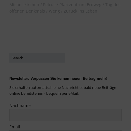
Michelskirchen
Petrus
Pfarrzentrum Erdweg
Tag des
offenen Denkmals
Weng
Zurück ins Leben
Newsletter: Verpassen Sie keinen neuen Beitrag mehr!
Sie erhalten automatisch eine Nachricht sobald neue Beiträge
online bereitstehen - bequem per eMail.
Nachname
Email