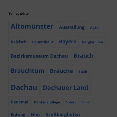
Schlagwörter
Altomünster
Ausstellung
Autor
Bayern
bairisch
Bauernhaus
Bergkirchen
Brauch
Bezirksmuseum Dachau
Brauchtum
Bräuche
Buch
Dachau
Dachauer Land
Denkmal
Denkmalpflege
Dialekt
Dirndl
Film
Großberghofen
Erdweg