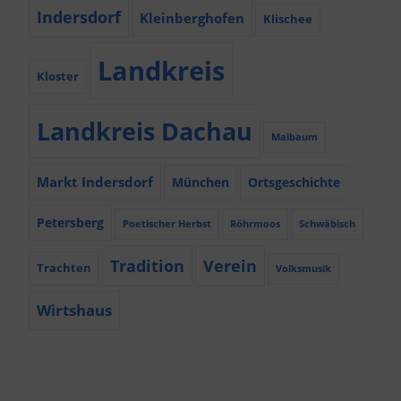
Indersdorf
Kleinberghofen
Klischee
Landkreis
Kloster
Landkreis Dachau
Maibaum
Markt Indersdorf
München
Ortsgeschichte
Petersberg
Poetischer Herbst
Röhrmoos
Schwäbisch
Tradition
Verein
Trachten
Volksmusik
Wirtshaus