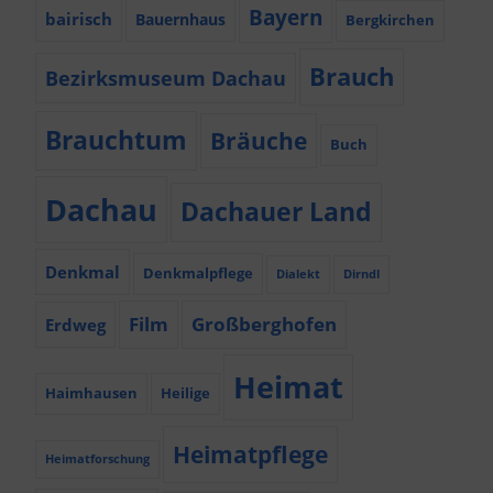
Bayern
bairisch
Bauernhaus
Bergkirchen
Brauch
Bezirksmuseum Dachau
Brauchtum
Bräuche
Buch
Dachau
Dachauer Land
Denkmal
Denkmalpflege
Dialekt
Dirndl
Film
Großberghofen
Erdweg
Heimat
Haimhausen
Heilige
Heimatpflege
Heimatforschung