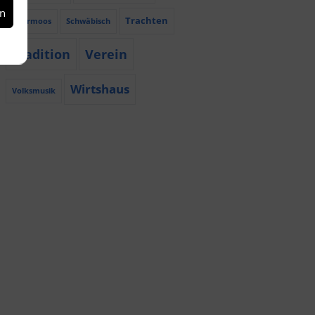
en
Trachten
Röhrmoos
Schwäbisch
Tradition
Verein
Wirtshaus
Volksmusik