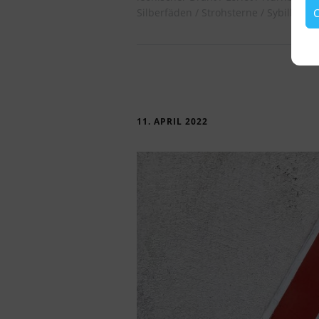
C
Silberfäden
Strohsterne
Sybilla Mar
11. APRIL 2022