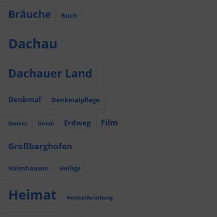
Bräuche
Buch
Dachau
Dachauer Land
Denkmal
Denkmalpflege
Film
Erdweg
Dialekt
Dirndl
Großberghofen
Haimhausen
Heilige
Heimat
Heimatforschung