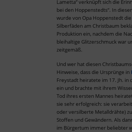
Lametta“ verknüpft sich die Eri
bei den Hoppenstedts“. In dies
wurde von Opa Hoppenstedt die 
Silberfäden am Christbaum beklag
Produktion ein, nachdem die Nac
bleihaltige Glitzerschmuck war un
zeitgemäß.
Und wer hat diesen Christbaums
Hinweise, dass die Ursprünge in
Freystadt heiratete im 17. Jh. in
ein und brachte mit ihrem Wisse
Tod ihres ersten Mannes heirate
sie sehr erfolgreich: sie verarbe
oder versilberte Metalldrähte) z
Stoffen und Gewändern. Als dan
im Bürgertum immer beliebter wu