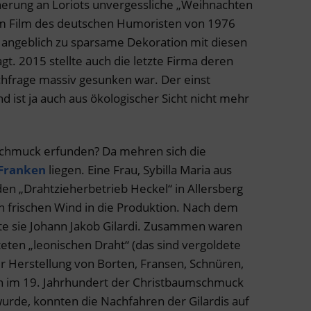
nnerung an Loriots unvergessliche „Weihnachten
em Film des deutschen Humoristen von 1976
angeblich zu sparsame Dekoration mit diesen
t. 2015 stellte auch die letzte Firma deren
hfrage massiv gesunken war. Der einst
d ist ja auch aus ökologischer Sicht nicht mehr
chmuck erfunden? Da mehren sich die
Franken
liegen. Eine Frau, Sybilla Maria aus
 den „Drahtzieherbetrieb Heckel“ in Allersberg
n frischen Wind in die Produktion. Nach dem
te sie Johann Jakob Gilardi. Zusammen waren
iteten „leonischen Draht“ (das sind vergoldete
ur Herstellung von Borten, Fransen, Schnüren,
n im 19. Jahrhundert der Christbaumschmuck
rde, konnten die Nachfahren der Gilardis auf