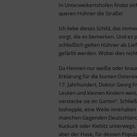
In Unterweikertshofen findet sich 
queren Hühner die Straße!
Ich liebe dieses Schild, das imm
sorgt, die es bemerken. Und es pas
schließlich gelten Hühner als Lie
gefärbt werden. Wobei dies nic
Da Hennen nur weiße oder braune
Erklärung für die bunten Ostere
17. Jahrhundert, Doktor Georg F
Leuten und kleinen Kindern weis,
verstecke sie im Garten“. Schlie
loshopple, eine Weile innehalten
manchen Gegenden Deutschlands 
Kuckuck oder Kiebitz unterwegs, 
aber der Hase, für dessen Popul