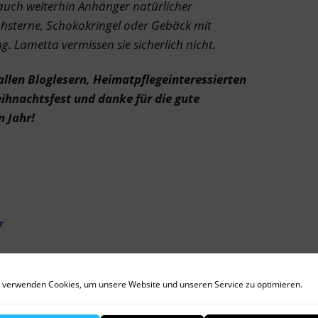
s auch weiterhin Anhänger natürlicher
hsterne, Schokokringel oder Gebäck mit
. Lametta vermissen sie sicherlich nicht.
allen Bloglesern, Heimatpflegeinteressierten
eihnachtsfest und danke für die gute
n Jahr!
r
achskerzen
Christbaumschmuck
 verwenden Cookies, um unsere Website und unseren Service zu optimieren.
ihe
Gebäck
Gilardi
Glitzer
Haarreif
Lametta
Riffelmacher&Weinberger
Roth
Schokokringel