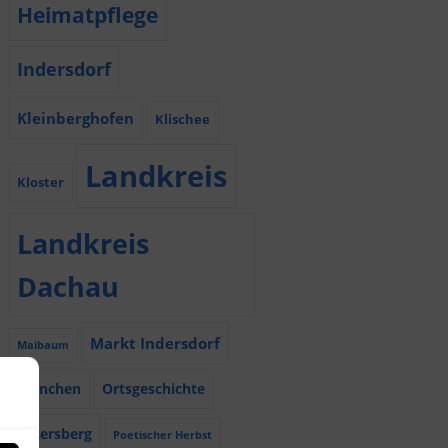
Heimatpflege
Indersdorf
Kleinberghofen
Klischee
Landkreis
Kloster
Landkreis
Dachau
Markt Indersdorf
Maibaum
München
Ortsgeschichte
Petersberg
Poetischer Herbst