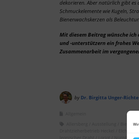
dekorieren. Aber n
atürlich gibt e
Schmuckelemente wie Kugeln, Stro
Bienenwachskerzen als Beleuchtung
Mit diesem Beitrag wünsche ich 
und -unterstützern ein frohes W
Zusammenarbeit im vergangene
by
Dr. Birgitta Unger-Richte
Allgemein
Allersberg
Ausstellung
Bienenw
Wir
Drahtzieherbetrieb Heckel
Elchgewe
leonischer Draht
Loriot
Nürnberg