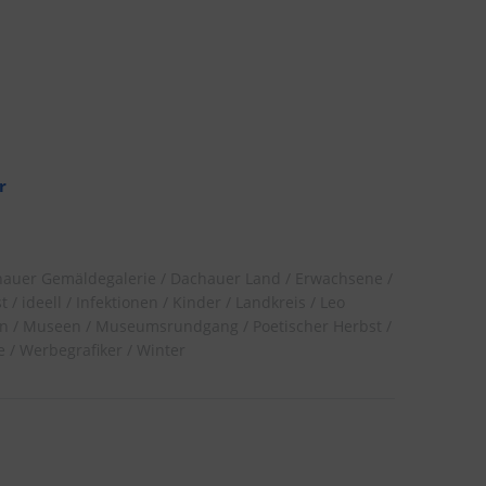
r
auer Gemäldegalerie
Dachauer Land
Erwachsene
t
ideell
Infektionen
Kinder
Landkreis
Leo
n
Museen
Museumsrundgang
Poetischer Herbst
e
Werbegrafiker
Winter