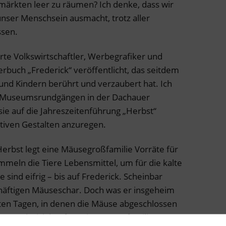
märkten leer zu räumen? Ich denke, dass wir
 unser Menschsein ausmacht, trotz aller
ssen.
rte Volkswirtschaftler, Werbegrafiker und
derbuch „Frederick“ veröffentlicht, das seitdem
nd Kindern berührt und verzaubert hat. Ich
i Museumsrundgängen in der Dachauer
ie auf die Jahreszeitenführung „Herbst“
tiven Gestalten anzuregen.
m Herbst legt eine Mäusegroßfamilie Vorräte für
mmeln die Tiere Lebensmittel, um für die kalte
le sind eifrig – bis auf Frederick. Scheinbar
schäftigen Mäuseschar. Doch was er insgeheim
lten Tagen, in denen die Mäuse abgeschlossen
n: Frederick hat für seine Mäusefamilie