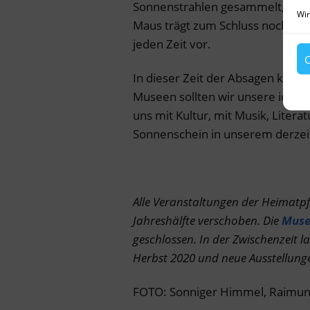
Sonnenstrahlen gesammelt, die i
Wir
Maus trägt zum Schluss noch ei
jeden Zeit vor.
C
In dieser Zeit der Absagen kultu
Museen sollten wir unsere ideell
uns mit Kultur, mit Musik, Liter
Sonnenschein in unserem derzeit
Alle Veranstaltungen der Heimatpf
Jahreshälfte verschoben. Die
Muse
geschlossen. In der Zwischenzeit l
Herbst 2020 und neue Ausstellung
FOTO: Sonniger Himmel, Raimun