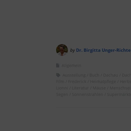
by
Dr. Birgitta Unger-Richte
Allgemein
Ausstellung
Buch
Dachau
Dach
Film
Frederick
Heimatpflege
Herbs
Lionni
Literatur
Mäuse
Menschsei
Segen
Sonnenstrahlen
Supermärkt