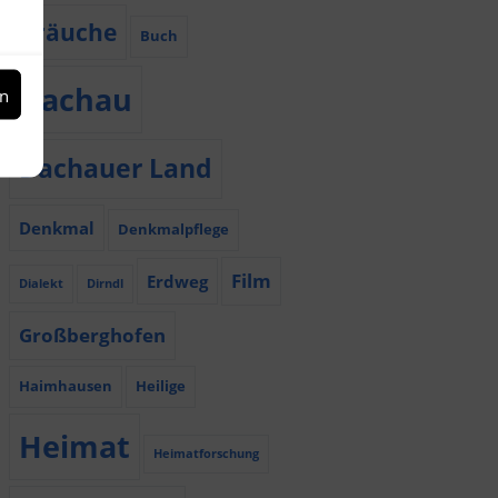
Bräuche
Buch
Dachau
en
Dachauer Land
Denkmal
Denkmalpflege
Film
Erdweg
Dialekt
Dirndl
Großberghofen
Haimhausen
Heilige
Heimat
Heimatforschung