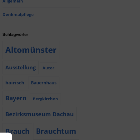
Allgemein
Denkmalpflege
Schlagwörter
Altomünster
Ausstellung
Autor
bairisch
Bauernhaus
Bayern
Bergkirchen
Bezirksmuseum Dachau
Brauchtum
Brauch