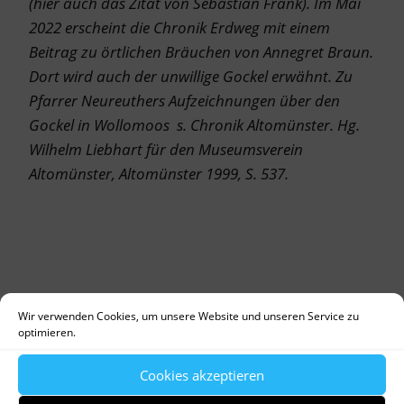
(hier auch das Zitat von Sebastian Frank). Im Mai
2022 erscheint die Chronik Erdweg mit einem
Beitrag zu örtlichen Bräuchen von Annegret Braun.
Dort wird auch der unwillige Gockel erwähnt. Zu
Pfarrer Neureuthers Aufzeichnungen über den
Gockel in Wollomoos s. Chronik Altomünster. Hg.
Wilhelm Liebhart für den Museumsverein
Altomünster, Altomünster 1999, S. 537.
Wir verwenden Cookies, um unsere Website und unseren Service zu
optimieren.
Cookies akzeptieren