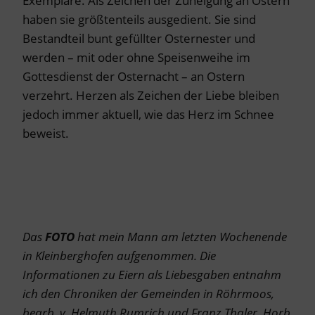
Exemplare. Als Zeichen der Zuneigung an Ostern
haben sie größtenteils ausgedient. Sie sind
Bestandteil bunt gefüllter Osternester und
werden – mit oder ohne Speisenweihe im
Gottesdienst der Osternacht – an Ostern
verzehrt. Herzen als Zeichen der Liebe bleiben
jedoch immer aktuell, wie das Herz im Schnee
beweist.
Das
FOTO
hat mein Mann am letzten Wochenende
in Kleinberghofen aufgenommen.
Die
Informationen zu Eiern als Liebesgaben entnahm
ich den Chroniken der Gemeinden in Röhrmoos,
bearb. v. Helmuth Rumrich und Franz Thaler, Horb