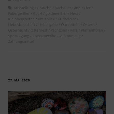
Ausstellung
Bräuche
Dachauer Land
Eier
Fabergé-Eier
Gockl
goldene Eier
Herz
Kleinberghofen
Kreisblick
Kurbeleier
Liebesbotschaft
Liebesgabe
Oarbetteln
Ostern
Osternacht
Osternest
Pachtzins
Pate
Pfaffenhofen
Spaziergang
Speisenweihe
Valentinstag
Zahlungsmittel
27. MAI 2020