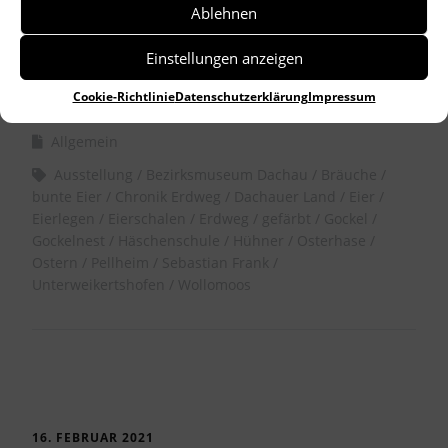
Ablehnen
Einstellungen anzeigen
by
Dr. Birgitta Unger-Richter
Cookie-Richtlinie
Datenschutzerklärung
Impressum
Allgemein
Ausstellung
Bezirksmuseum Dachau
Bräuche
bunte Eier
Chronik Erdweg
Dachauer Land
Eier
Eierlegen
Eierschalen
Erdweg
gefärbt
Gockel
Gockelnest
Häschenschule
Hühner
Osterhase
Ostern
Pellheim
Sebastian Frank
Unterweikertshofen
Wollomoos
16. FEBRUAR 2021