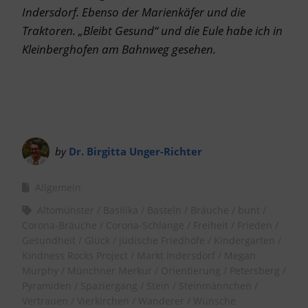
Indersdorf. Ebenso der Marienkäfer und die
Traktoren. „Bleibt Gesund“ und die Eule habe ich in
Kleinberghofen am Bahnweg gesehen.
by
Dr. Birgitta Unger-Richter
Allgemein
Altomünster
Basilika
Basteln
Bräuche
bunt
Corona-Bräuche
Corona-Schlange
Freiheit
Frieden
Gesundheit
Glück
jüdische Friedhöfe
Kindergarten
Kindness Rocks Project
Markt Indersdorf
Megan
Murphy
Münchner Merkur
Orientierung
Petersberg
Pyramiden
Spaziergang
Stein
Steinmännchen
Vertrauen
Vierkirchen
Wanderer
Wünsche