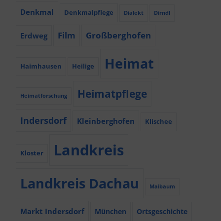
Denkmal
Denkmalpflege
Dialekt
Dirndl
Film
Großberghofen
Erdweg
Heimat
Haimhausen
Heilige
Heimatpflege
Heimatforschung
Indersdorf
Kleinberghofen
Klischee
Landkreis
Kloster
Landkreis Dachau
Maibaum
Markt Indersdorf
München
Ortsgeschichte