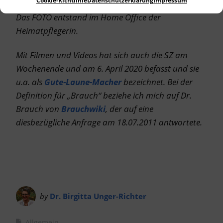
Cookie-Richtlinie
Datenschutzerklärung
Impressum
Das FOTO entstand im Home Office der
Heimatpflegerin.
Mit Filmen und Videos hat sich auch die SZ am
Wochenende und am 6. April 2020 befasst und sie
u.a. als
Gute-Laune-Macher
bezeichnet. Bei der
Definition für „Brauch“ beziehe ich mich auf Dr.
Brauch von
Brauchwiki
, der auf eine
diesbezügliche Anfrage am 18.07.2011 antwortete.
by
Dr. Birgitta Unger-Richter
Allgemein