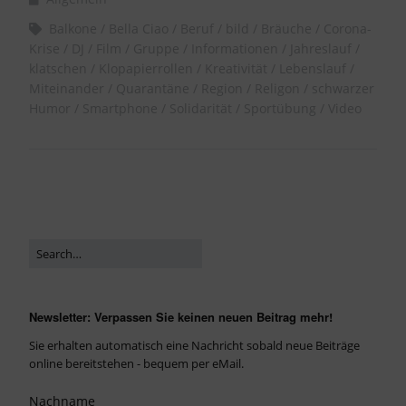
Balkone
Bella Ciao
Beruf
bild
Bräuche
Corona-
Krise
DJ
Film
Gruppe
Informationen
Jahreslauf
klatschen
Klopapierrollen
Kreativität
Lebenslauf
Miteinander
Quarantäne
Region
Religon
schwarzer
Humor
Smartphone
Solidarität
Sportübung
Video
Newsletter: Verpassen Sie keinen neuen Beitrag mehr!
Sie erhalten automatisch eine Nachricht sobald neue Beiträge
online bereitstehen - bequem per eMail.
Nachname