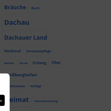
Bräuche
Buch
Dachau
Dachauer Land
Denkmal
Denkmalpflege
Film
Erdweg
Dialekt
Dirndl
Großberghofen
Haimhausen
Heilige
Heimat
en
Heimatforschung