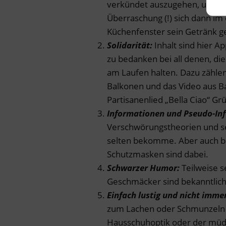
verkündet auszugehen, um eine
Überraschung (!) sich dann im
Küchenfenster sein Getränk g
Solidarität:
Inhalt sind hier A
zu bedanken bei all denen, d
am Laufen halten. Dazu zähle
Balkonen und das Video aus 
Partisanenlied „Bella Ciao“ Grü
Informationen und Pseudo-In
Verschwörungstheorien und se
selten bekomme. Aber auch b
Schutzmasken sind dabei.
Schwarzer Humor:
Teilweise s
Geschmäcker sind bekanntlich
Einfach lustig
und nicht immer
zum Lachen oder Schmunzeln w
Hausschuhoptik oder der müd