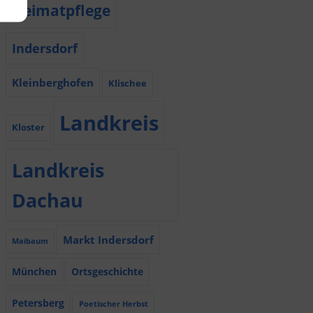
Heimatpflege
Indersdorf
Kleinberghofen
Klischee
Landkreis
Kloster
Landkreis
Dachau
Markt Indersdorf
Maibaum
München
Ortsgeschichte
Petersberg
Poetischer Herbst