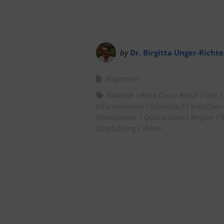
by
Dr. Birgitta Unger-Richte
Allgemein
Balkone
Bella Ciao
Beruf
bild
Informationen
Jahreslauf
klatschen
Miteinander
Quarantäne
Region
Sportübung
Video