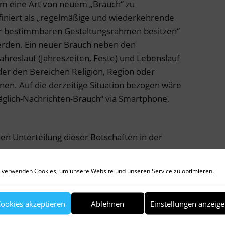
m eine Art von neuem „Brauch“ zu
efiniert als „regelmäßige und wiederkehrende
lar bestimmbaren Gestaltungsrahmen besitzen“
erden. Ein neuer Brauch neben den
Jahreslauf (Jahreszeiten, Feste) und Lebenslauf
oder den Bereichen Religion, Region oder
n. Auf die derzeitige Situation bezogen wäre
täglich-Nachrichten-Brauch“ via Smartphone,
ten Unterteilung dieser Botschaften in der
 verwenden Cookies, um unsere Website und unseren Service zu optimieren.
 die zeigen, wie man ideenreich mit der
ortübungen mit Klopapierrollen oder DJs am
r Favorit ist ein Film mit einem älteren
ookies akzeptieren
Ablehnen
Einstellungen anzeig
r jüngeren weiblichen Stimme aus dem Off