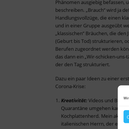
Phänomen ausgiebig befassen, u
beschreiben. „Brauch“ wird ja d
Handlungsvollzüge, die einen k
und in einer Gruppe ausgeübt w
„klassischen“ Bräuchen, die den 
(Geburt bis Tod) strukturieren, 
Berufen zugeordnet werden könne
das dann ein „Wir-schicken-uns-
der den Tag strukturiert.
Dazu ein paar Ideen zu einer ers
Corona-Krise:
Wir
Kreativität:
Videos und Bilder,
Quarantäne umgehen kann: Sp
Kochplattenherd. Mein aktuelle
C
italienischen Herrn, der eine