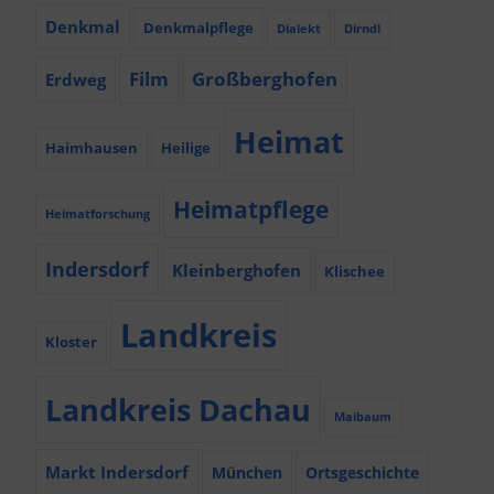
Denkmal
Denkmalpflege
Dialekt
Dirndl
Film
Großberghofen
Erdweg
Heimat
Haimhausen
Heilige
Heimatpflege
Heimatforschung
Indersdorf
Kleinberghofen
Klischee
Landkreis
Kloster
Landkreis Dachau
Maibaum
Markt Indersdorf
München
Ortsgeschichte