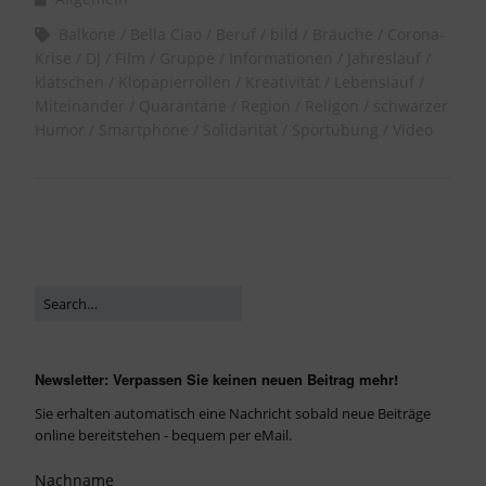
Balkone
Bella Ciao
Beruf
bild
Bräuche
Corona-
Krise
DJ
Film
Gruppe
Informationen
Jahreslauf
klatschen
Klopapierrollen
Kreativität
Lebenslauf
Miteinander
Quarantäne
Region
Religon
schwarzer
Humor
Smartphone
Solidarität
Sportübung
Video
Newsletter: Verpassen Sie keinen neuen Beitrag mehr!
Sie erhalten automatisch eine Nachricht sobald neue Beiträge
online bereitstehen - bequem per eMail.
Nachname