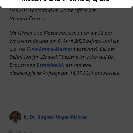
Cookie-Richtlinie
Datenschutzerklärung
Impressum
Das FOTO entstand im Home Office der
Heimatpflegerin.
Mit Filmen und Videos hat sich auch die SZ am
Wochenende und am 6. April 2020 befasst und sie
u.a. als
Gute-Laune-Macher
bezeichnet. Bei der
Definition für „Brauch“ beziehe ich mich auf Dr.
Brauch von
Brauchwiki
, der auf eine
diesbezügliche Anfrage am 18.07.2011 antwortete.
by
Dr. Birgitta Unger-Richter
Allgemein