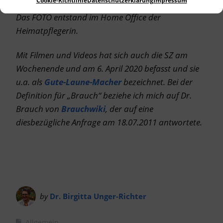
Cookie-Richtlinie
Datenschutzerklärung
Impressum
Das FOTO entstand im Home Office der
Heimatpflegerin.
Mit Filmen und Videos hat sich auch die SZ am
Wochenende und am 6. April 2020 befasst und sie
u.a. als
Gute-Laune-Macher
bezeichnet. Bei der
Definition für „Brauch“ beziehe ich mich auf Dr.
Brauch von
Brauchwiki
, der auf eine
diesbezügliche Anfrage am 18.07.2011 antwortete.
by
Dr. Birgitta Unger-Richter
Allgemein