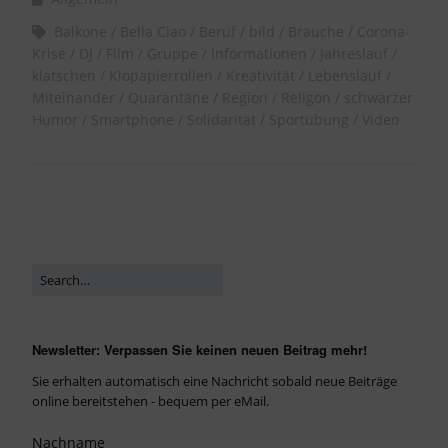
Balkone
Bella Ciao
Beruf
bild
Bräuche
Corona-
Krise
DJ
Film
Gruppe
Informationen
Jahreslauf
klatschen
Klopapierrollen
Kreativität
Lebenslauf
Miteinander
Quarantäne
Region
Religon
schwarzer
Humor
Smartphone
Solidarität
Sportübung
Video
Newsletter: Verpassen Sie keinen neuen Beitrag mehr!
Sie erhalten automatisch eine Nachricht sobald neue Beiträge
online bereitstehen - bequem per eMail.
Nachname