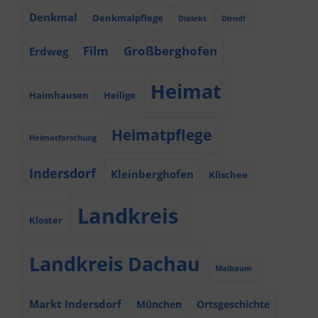
Denkmal
Denkmalpflege
Dialekt
Dirndl
Film
Großberghofen
Erdweg
Heimat
Haimhausen
Heilige
Heimatpflege
Heimatforschung
Indersdorf
Kleinberghofen
Klischee
Landkreis
Kloster
Landkreis Dachau
Maibaum
Markt Indersdorf
München
Ortsgeschichte