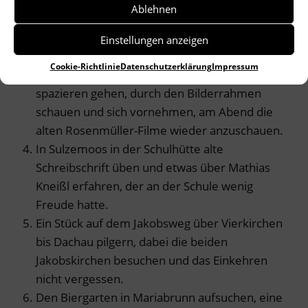
Mit der S-Bahn-Linie 2 nach Altomünster
Ablehnen
fahren und eisschleckend über den Markt ,
durch den Finsteren Gang und dann rund ums
Einstellungen anzeigen
Kloster schlendern.
Cookie-Richtlinie
Datenschutzerklärung
Impressum
In Tandern auf dem „Beste Gegend Pfad“
spazieren gehen, durch den Bilderrahmen
schauen und sich vornehmen, am Abend die
alten Rosenmüller-Filme wieder anzuschauen.
In Sulzemoos in der Schulhütte alte
Schreibschrift üben und etwas über Mathias
Kneißl erfahren, der an der Schule wenig
Freude hatte.
Ein Stück auf dem Jakobsweg über Vierkirchen
bis Dachau pilgern, dabei die beiden
Jakobskirchen besuchen und das Einkehren
nicht vergessen.
Den Biergarten in Mariabrunn aufsuchen, eine