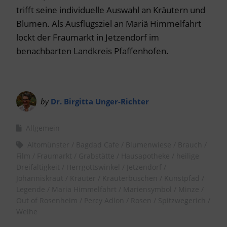
trifft seine individuelle Auswahl an Kräutern und
Blumen. Als Ausflugsziel an Mariä Himmelfahrt
lockt der Fraumarkt in Jetzendorf im
benachbarten Landkreis Pfaffenhofen.
by
Dr. Birgitta Unger-Richter
Allgemein
Altomünster
Bagdad Cafe
Blumenwiese
Brauch
Film
Fraumarkt
Grabstätte
Hausapotheke
heilige
Dreifaltigkeit
Herrgottswinkel
Jetzendorf
Johanniskraut
Kräuter
Kräuterbuschen
Kunstpfad
Legende
Maria Himmelfahrt
Mariensymbol
Minze
Out of Rosenheim
Percy Adlon
Rosen
Spitzwegerich
Weihe