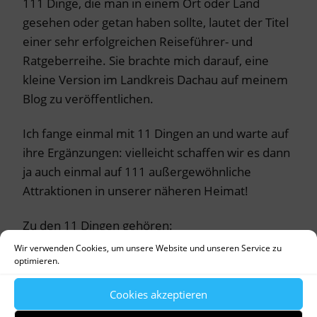
111 Dinge, die man in einem Ort oder Land
gesehen oder getan haben sollte, lautet der Titel
einer sehr erfolgreichen Reiseführer- und
Ratgeberreihe. Sie brachte mich darauf, eine
kleine Version im Landkreis Dachau auf meinem
Blog zu veröffentlichen.
Ich fange einmal mit 11 Dingen an und warte auf
ihre Ergänzungen: vielleicht schaffen wir es dann
ja auch einmal auf 111 außergewöhnliche
Attraktionen in unserer näheren Heimat!
Zu den 11 Dingen gehören:
Wir verwenden Cookies, um unsere Website und unseren Service zu
Bei Föhn vom Schloßgarten aus die Alpenkette
optimieren.
betrachten und dabei versuchen, die Gipfel
Cookies akzeptieren
namentlich zu bestimmen.