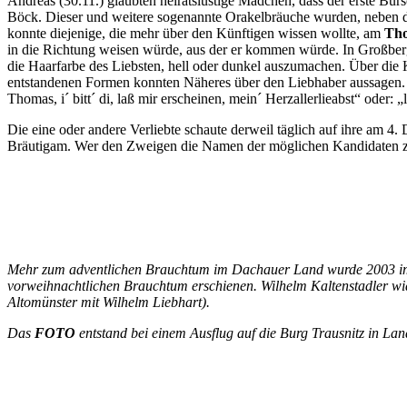
Andreas (30.11.) glaubten heiratslustige Mädchen, dass der erste Bu
Böck. Dieser und weitere sogenannte Orakelbräuche wurden, neben d
konnte diejenige, die mehr über den Künftigen wissen wollte, am
Th
in die Richtung weisen würde, aus der er kommen würde. In Großber
die Haarfarbe des Liebsten, hell oder dunkel auszumachen. Über die 
entstandenen Formen konnten Näheres über den Liebhaber aussagen. We
Thomas, i´ bitt´ di, laß mir erscheinen, mein´ Herzallerlieabst“ oder
Die eine oder andere Verliebte schaute derweil täglich auf ihre am 4
Bräutigam. Wer den Zweigen die Namen der möglichen Kandidaten zuo
Mehr zum adventlichen Brauchtum im Dachauer Land wurde 2003 im 
vorweihnachtlichen Brauchtum erschienen. Wilhelm Kaltenstadler w
Altomünster mit Wilhelm Liebhart).
Das
FOTO
entstand bei einem Ausflug auf die Burg Trausnitz in Lan