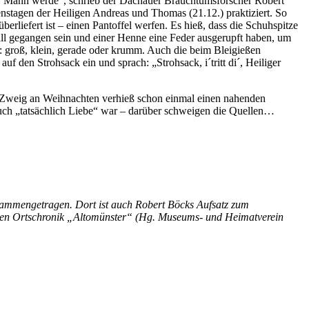
r Mann werde“, schrieb der Dachauer Brauchtumsforscher Robert
tagen der Heiligen Andreas und Thomas (21.12.) praktiziert. So
erliefert ist – einen Pantoffel werfen. Es hieß, dass die Schuhspitze
ll gegangen sein und einer Henne eine Feder ausgerupft haben, um
: groß, klein, gerade oder krumm. Auch die beim Bleigießen
den Strohsack ein und sprach: „Strohsack, i´tritt di´, Heiliger
 Zweig an Weihnachten verhieß schon einmal einen nahenden
uch „tatsächlich Liebe“ war – darüber schweigen die Quellen…
mmengetragen. Dort ist auch Robert Böcks Aufsatz zum
enen Ortschronik „Altomünster“ (Hg. Museums- und Heimatverein