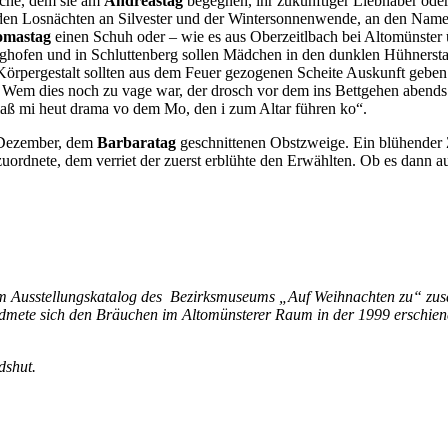
rsche, dem sie am
Andreastag
begegnen, ihr zukünftiger Liebhaber ode
en Losnächten an Silvester und der Wintersonnenwende, an den Namens
omastag
einen Schuh oder – wie es aus Oberzeitlbach bei Altomünster üb
ghofen und in Schluttenberg sollen Mädchen in den dunklen Hühnersta
Körpergestalt sollten aus dem Feuer gezogenen Scheite Auskunft geben
m dies noch zu vage war, der drosch vor dem ins Bettgehen abends auf 
: „laß mi heut drama vo dem Mo, den i zum Altar führen ko“.
. Dezember, dem
Barbaratag
geschnittenen Obstzweige. Ein blühender
rdnete, dem verriet der zuerst erblühte den Erwählten. Ob es dann a
Ausstellungskatalog des Bezirksmuseums „Auf Weihnachten zu“ zusa
idmete sich den Bräuchen im Altomünsterer Raum in der 1999 erschi
dshut.