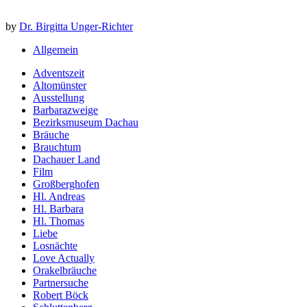
by
Dr. Birgitta Unger-Richter
Allgemein
Adventszeit
Altomünster
Ausstellung
Barbarazweige
Bezirksmuseum Dachau
Bräuche
Brauchtum
Dachauer Land
Film
Großberghofen
Hl. Andreas
Hl. Barbara
Hl. Thomas
Liebe
Losnächte
Love Actually
Orakelbräuche
Partnersuche
Robert Böck