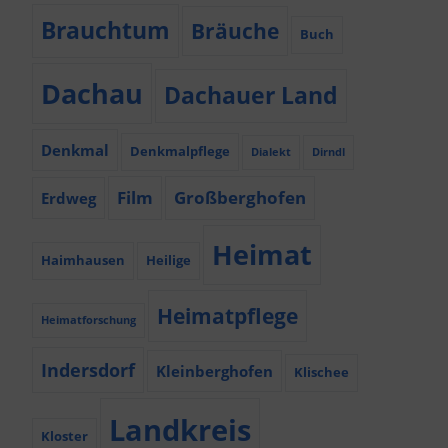
Brauchtum
Bräuche
Buch
Dachau
Dachauer Land
Denkmal
Denkmalpflege
Dialekt
Dirndl
Film
Großberghofen
Erdweg
Heimat
Haimhausen
Heilige
Heimatpflege
Heimatforschung
Indersdorf
Kleinberghofen
Klischee
Landkreis
Kloster