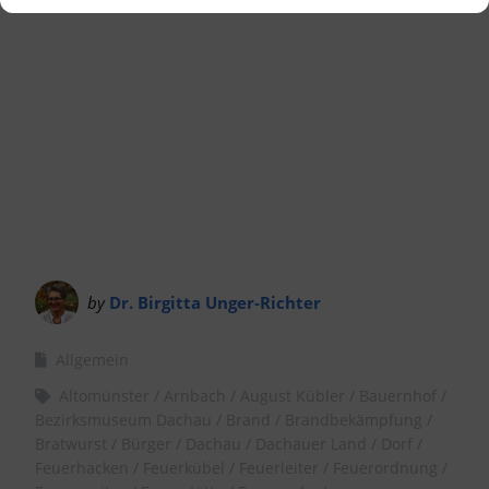
by
Dr. Birgitta Unger-Richter
Allgemein
Altomünster
Arnbach
August Kübler
Bauernhof
Bezirksmuseum Dachau
Brand
Brandbekämpfung
Bratwurst
Bürger
Dachau
Dachauer Land
Dorf
Feuerhacken
Feuerkübel
Feuerleiter
Feuerordnung