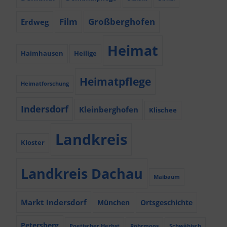
Film
Großberghofen
Erdweg
Heimat
Haimhausen
Heilige
Heimatpflege
Heimatforschung
Indersdorf
Kleinberghofen
Klischee
Landkreis
Kloster
Landkreis Dachau
Maibaum
Markt Indersdorf
München
Ortsgeschichte
Petersberg
Poetischer Herbst
Röhrmoos
Schwäbisch