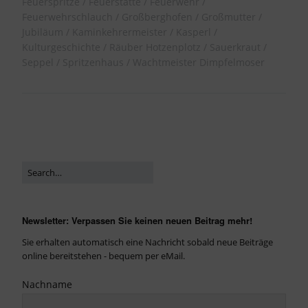
Feuerspritze
Feuerstätte
Feuerwehr
Feuerwehrschlauch
Großberghofen
Großmutter
Jubiläum
Kaminkehrermeister
Kasperl
Kulturgeschichte
Räuber Hotzenplotz
Sauerkraut
Seppel
Spritzenhaus
Wachtmeister Dimpfelmoser
Newsletter: Verpassen Sie keinen neuen Beitrag mehr!
Sie erhalten automatisch eine Nachricht sobald neue Beiträge
online bereitstehen - bequem per eMail.
Nachname