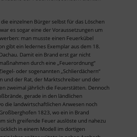
die einzelnen Bürger selbst für das Löschen
 war es sogar eine der Voraussetzungen um
rwerben: man musste einen Feuerkübel
on gibt ein ledernes Exemplar aus dem 18.
chau. Damit ein Brand erst gar nicht
zmaßnahmen durch eine „Feuerordnung“
 Ziegel- oder sogenannten „Schlierdächern“
 und der Rat, der Marktschreiber und der
en zweimal jährlich die Feuerstätten. Dennoch
ßbrände, gerade in den ländlichen
 die landwirtschaftlichen Anwesen noch
n Großberghofen 1823, wo ein in Brand
um sich greifende Feuer auslöste und nahezu
ücklich in einem Modell im dortigen