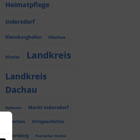
Heimatpflege
Indersdorf
Kleinberghofen
Klischee
Landkreis
Kloster
Landkreis
Dachau
Markt Indersdorf
Maibaum
München
Ortsgeschichte
Petersberg
Poetischer Herbst