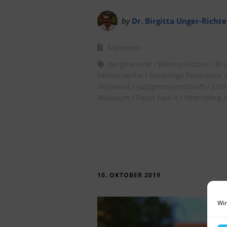
by
Dr. Birgitta Unger-Richte
Allgemein
Bergfreunde
Böllerschützen
Br
Fahnenweihe
Freiwillige Feuerwehr
Holywood
Jagdgenossenschaft
Jubi
Maibaum
Papst Paul II
Petersberg
10. OKTOBER 2019
Wir