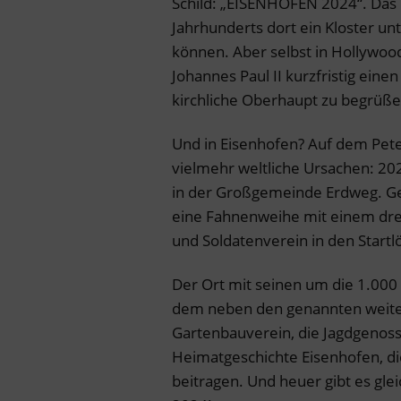
Schild: „EISENHOFEN 2024“. Das 
Jahrhunderts dort ein Kloster unt
können. Aber selbst in Hollywoo
Johannes Paul II kurzfristig ein
kirchliche Oberhaupt zu begrüße
Und in Eisenhofen? Auf dem Peter
vielmehr weltliche Ursachen: 202
in der Großgemeinde Erdweg. Ge
eine Fahnenweihe mit einem dreit
und Soldatenverein in den Startlö
Der Ort mit seinen um die 1.000
dem neben den genannten weiterh
Gartenbauverein, die Jagdgenos
Heimatgeschichte Eisenhofen, di
beitragen. Und heuer gibt es glei