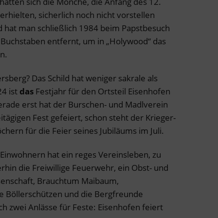
hätten sich die Mönche, die Anfang des 12.
erhielten, sicherlich noch nicht vorstellen
d hat man schließlich 1984 beim Papstbesuch
en Buchstaben entfernt, um in „Holywood“ das
n.
sberg? Das Schild hat weniger sakrale als
4 ist
das
Festjahr für den Ortsteil Eisenhofen
rade erst hat der Burschen- und Madlverein
ägigen Fest gefeiert, schon steht der Krieger-
chern für die Feier seines Jubiläums im Juli.
 Einwohnern hat ein reges Vereinsleben, zu
in die Freiwillige Feuerwehr, ein Obst- und
senschaft, Brauchtum Maibaum,
e Böllerschützen und die Bergfreunde
ch zwei Anlässe für Feste: Eisenhofen feiert