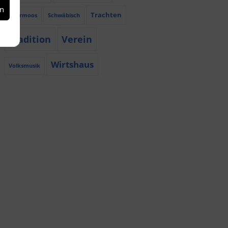
en
Trachten
Röhrmoos
Schwäbisch
Tradition
Verein
Wirtshaus
Volksmusik