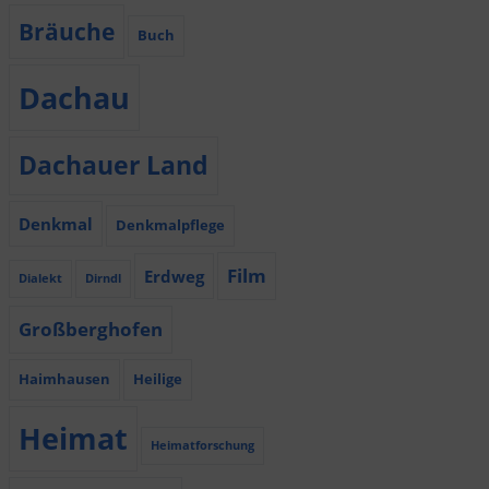
Bräuche
Buch
Dachau
Dachauer Land
Denkmal
Denkmalpflege
Film
Erdweg
Dialekt
Dirndl
Großberghofen
Haimhausen
Heilige
Heimat
Heimatforschung