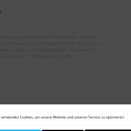
r
auchtum
Burschenverein
Eisenhofen
Erdweg
Gartenbauverein
Heimatgeschichte
Hollywood
läum
Krieger-und Soldatenverein
Madlverein
Schauspieler
Theatergruppe
Verein
 verwenden Cookies, um unsere Website und unseren Service zu optimieren.