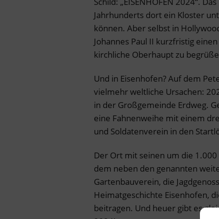
Schild: „EISENHOFEN 2024“. Das 
Jahrhunderts dort ein Kloster unt
können. Aber selbst in Hollywoo
Johannes Paul II kurzfristig ein
kirchliche Oberhaupt zu begrüße
Und in Eisenhofen? Auf dem Peter
vielmehr weltliche Ursachen: 202
in der Großgemeinde Erdweg. Ge
eine Fahnenweihe mit einem dreit
und Soldatenverein in den Startlö
Der Ort mit seinen um die 1.000
dem neben den genannten weiterh
Gartenbauverein, die Jagdgenos
Heimatgeschichte Eisenhofen, di
beitragen. Und heuer gibt es glei