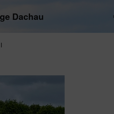
ege Dachau
I