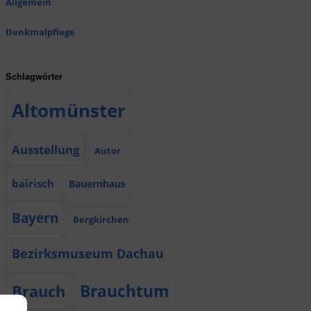
Allgemein
Denkmalpflege
Schlagwörter
Altomünster
Ausstellung
Autor
bairisch
Bauernhaus
Bayern
Bergkirchen
Bezirksmuseum Dachau
Brauchtum
Brauch