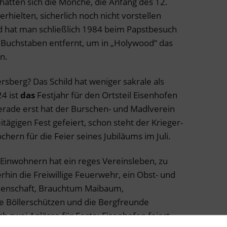
hätten sich die Mönche, die Anfang des 12.
erhielten, sicherlich noch nicht vorstellen
d hat man schließlich 1984 beim Papstbesuch
en Buchstaben entfernt, um in „Holywood“ das
n.
sberg? Das Schild hat weniger sakrale als
4 ist
das
Festjahr für den Ortsteil Eisenhofen
rade erst hat der Burschen- und Madlverein
ägigen Fest gefeiert, schon steht der Krieger-
chern für die Feier seines Jubiläums im Juli.
 Einwohnern hat ein reges Vereinsleben, zu
in die Freiwillige Feuerwehr, ein Obst- und
senschaft, Brauchtum Maibaum,
e Böllerschützen und die Bergfreunde
ch zwei Anlässe für Feste: Eisenhofen feiert