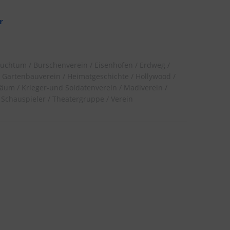
r
auchtum
Burschenverein
Eisenhofen
Erdweg
Gartenbauverein
Heimatgeschichte
Hollywood
läum
Krieger-und Soldatenverein
Madlverein
Schauspieler
Theatergruppe
Verein