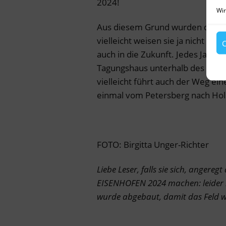
2024!
Wir
Aus diesem Grund wurden die gr
vielleicht weisen sie ja nicht nur
C
auch in die Zukunft. Jedes Jahr 
Tagungshaus unterhalb des Peter
vielleicht führt auch der Weg ei
einmal vom Petersberg nach Ho
FOTO: Birgitta Unger-Richter
Liebe Leser, falls sie sich, angere
EISENHOFEN 2024 machen: leider is
wurde abgebaut, damit das Feld w