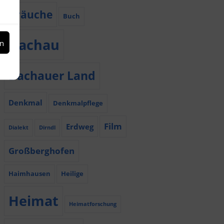
Bräuche
Buch
Dachau
en
Dachauer Land
Denkmal
Denkmalpflege
Film
Erdweg
Dialekt
Dirndl
Großberghofen
Haimhausen
Heilige
Heimat
Heimatforschung