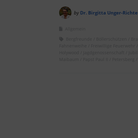
by
Dr. Birgitta Unger-Richte
Allgemein
Bergfreunde
Böllerschützen
Br
Fahnenweihe
Freiwillige Feuerwehr
Holywood
Jagdgenossenschaft
Jubi
Maibaum
Papst Paul II
Petersberg