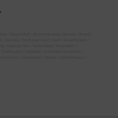
r
bler
Bauernhof
Bezirksmuseum Dachau
Brand
er
Dachau
Dachauer Land
Dorf
Feuerhacken
ng
Feuerspritze
Feuerstätte
Feuerwehr
Großmutter
Jubiläum
Kaminkehrermeister
otzenplotz
Sauerkraut
Seppel
Spritzenhaus