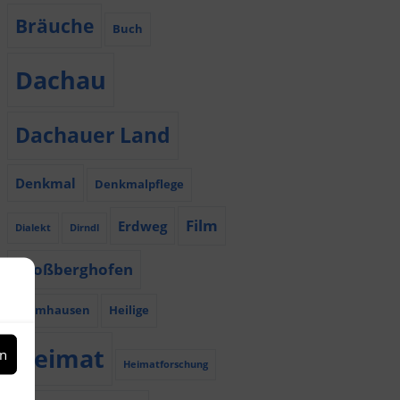
Bräuche
Buch
Dachau
Dachauer Land
Denkmal
Denkmalpflege
Film
Erdweg
Dialekt
Dirndl
Großberghofen
Haimhausen
Heilige
Heimat
en
Heimatforschung