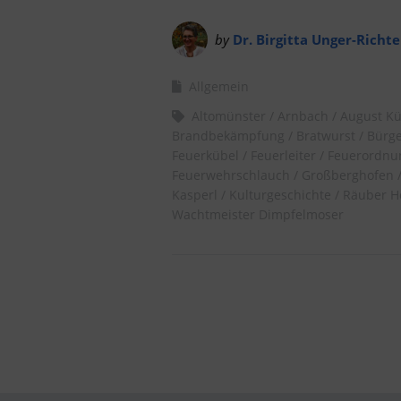
by
Dr. Birgitta Unger-Richte
Allgemein
Altomünster
Arnbach
August Kü
Brandbekämpfung
Bratwurst
Bürg
Feuerkübel
Feuerleiter
Feuerordnu
Feuerwehrschlauch
Großberghofen
Kasperl
Kulturgeschichte
Räuber H
Wachtmeister Dimpfelmoser