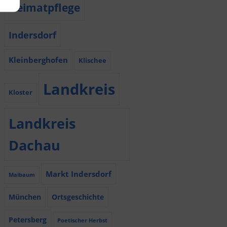
Heimatpflege
Indersdorf
Kleinberghofen
Klischee
Landkreis
Kloster
Landkreis
Dachau
Markt Indersdorf
Maibaum
München
Ortsgeschichte
Petersberg
Poetischer Herbst