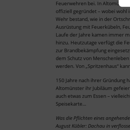
Feuerwehren bei. In Altomünste
offiziell gegründet – wobei wohl
Wehr bestand, wie in der Ortschr
Ausrüstung mit Feuerkübeln, Feu
Laufe der Jahre kamen immer m
hinzu. Heutzutage verfügt die F
zur Brandbekämpfung eingesetzt
dem Schutz von Menschenleben bi
werden. Von „Spritzenhaus“ kann
150 Jahre nach ihrer Gründung 
Altomünster ihr Jubiläum gefeie
auch etwas zum Essen – vielleich
Speisekarte…
Was die Pflichten eines angehende
August Kübler: Dachau in verflos