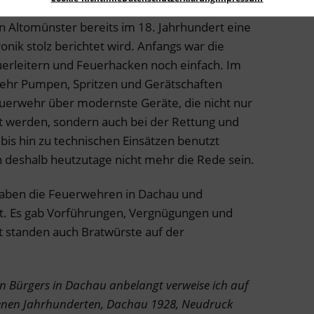
r und Dachau wurden die Vereine im Jahr 1869
 in Altomünster bereits im 18. Jahrhundert eine
onik stolz berichtet wird. Anfangs war die
erleitern und Feuerhacken noch einfach. Im
ehr Pumpen, Spritzen und Gerätschaften
euerwehr über modernste Geräte, die nicht nur
 werden, sondern auch bei der Rettung und
s hin zu technischen Einsätzen benutzt
 deshalb heutzutage nicht mehr die Rede sein.
haben die Feuerwehren in Dachau und
rt. Es gab Vorführungen, Vergnügungen und
t standen auch Bratwürste auf der
n Bürgers in Dachau anbelangt verweise ich auf
senen Jahrhunderten, Dachau 1928, Neudruck