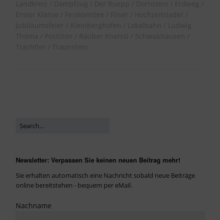
Landkreis
Dampfzug
Der Ruepp
Dornstein
Erdweg
Erster Klasse
Festkomitee
Filser
Hochzeitslader
Jubiläumsfeier
Kleinberghofen
Lokalbahn
Ludwig
Thoma
Postillon
Räuber Kneissl
Schwabhausen
Trachtler
Traunstein
Newsletter: Verpassen Sie keinen neuen Beitrag mehr!
Sie erhalten automatisch eine Nachricht sobald neue Beiträge
online bereitstehen - bequem per eMail.
Nachname