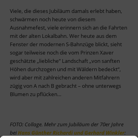
Viele, die dieses Jubiläum damals erlebt haben,
schwärmen noch heute von diesem
Ausnahmefest, viele erinnern sich an die Fahrten
mit der alten Lokalbahn. Wer heute aus dem
Fenster der modernen S-Bahnzüge blickt, sieht
sogar teilweise noch die vom Prinzen Xaver
geschätzte „liebliche“ Landschaft „von sanften
Höhen durchzogen und mit Wäldern bedeckt“,
wird aber mit zahlreichen anderen Mitfahrern
zügig von A nach B gebracht – ohne unterwegs
Blumen zu pflücken…
FOTO: Collage.
Mehr zum Jubiläum der 70er Jahre
bei
Hans Günther Richardi und Gerhard Winkler
: