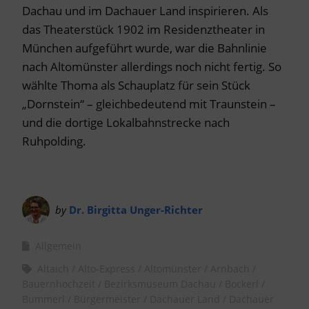
Dachau und im Dachauer Land inspirieren. Als
das Theaterstück 1902 im Residenztheater in
München aufgeführt wurde, war die Bahnlinie
nach Altomünster allerdings noch nicht fertig. So
wählte Thoma als Schauplatz für sein Stück
„Dornstein“ – gleichbedeutend mit Traunstein –
und die dortige Lokalbahnstrecke nach
Ruhpolding.
by
Dr. Birgitta Unger-Richter
Allgemein
Altaich
Alto-Express
Altomünster
Arnbach
Bauernhochzeit
Bezirksmuseum Dachau
Bockerl
Bummerl
Bürgermeister
Dachauer Land
Dachauer