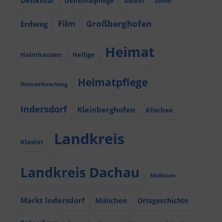
Denkmalpflege
Dialekt
Dirndl
Film
Großberghofen
Erdweg
Heimat
Haimhausen
Heilige
Heimatpflege
Heimatforschung
Indersdorf
Kleinberghofen
Klischee
Landkreis
Kloster
Landkreis Dachau
Maibaum
Markt Indersdorf
München
Ortsgeschichte