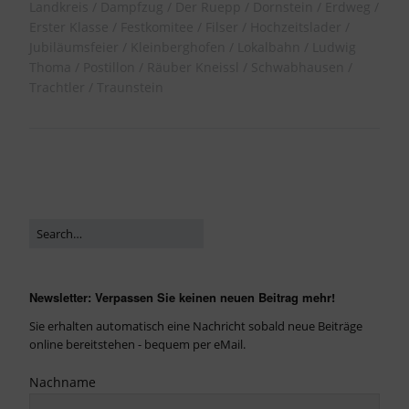
Landkreis
Dampfzug
Der Ruepp
Dornstein
Erdweg
Erster Klasse
Festkomitee
Filser
Hochzeitslader
Jubiläumsfeier
Kleinberghofen
Lokalbahn
Ludwig
Thoma
Postillon
Räuber Kneissl
Schwabhausen
Trachtler
Traunstein
Newsletter: Verpassen Sie keinen neuen Beitrag mehr!
Sie erhalten automatisch eine Nachricht sobald neue Beiträge
online bereitstehen - bequem per eMail.
Nachname