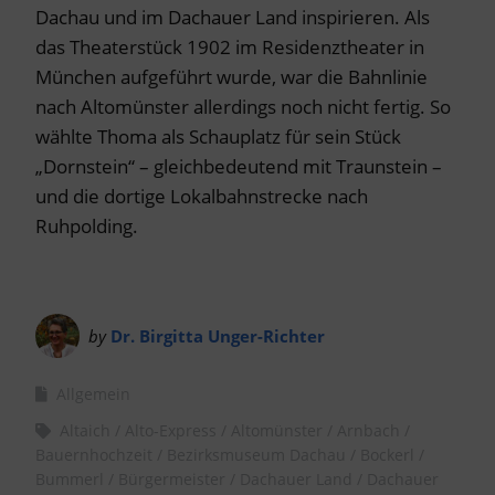
Dachau und im Dachauer Land inspirieren. Als
das Theaterstück 1902 im Residenztheater in
München aufgeführt wurde, war die Bahnlinie
nach Altomünster allerdings noch nicht fertig. So
wählte Thoma als Schauplatz für sein Stück
„Dornstein“ – gleichbedeutend mit Traunstein –
und die dortige Lokalbahnstrecke nach
Ruhpolding.
by
Dr. Birgitta Unger-Richter
Allgemein
Altaich
Alto-Express
Altomünster
Arnbach
Bauernhochzeit
Bezirksmuseum Dachau
Bockerl
Bummerl
Bürgermeister
Dachauer Land
Dachauer