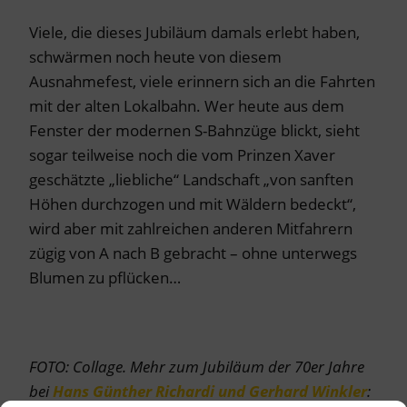
Viele, die dieses Jubiläum damals erlebt haben,
schwärmen noch heute von diesem
Ausnahmefest, viele erinnern sich an die Fahrten
mit der alten Lokalbahn. Wer heute aus dem
Fenster der modernen S-Bahnzüge blickt, sieht
sogar teilweise noch die vom Prinzen Xaver
geschätzte „liebliche“ Landschaft „von sanften
Höhen durchzogen und mit Wäldern bedeckt“,
wird aber mit zahlreichen anderen Mitfahrern
zügig von A nach B gebracht – ohne unterwegs
Blumen zu pflücken…
FOTO: Collage.
Mehr zum Jubiläum der 70er Jahre
bei
Hans Günther Richardi und Gerhard Winkler
: