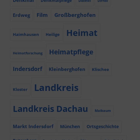
Denkmalpflege
Dialekt
Dirndl
Film
Großberghofen
Erdweg
Heimat
Haimhausen
Heilige
Heimatpflege
Heimatforschung
Indersdorf
Kleinberghofen
Klischee
Landkreis
Kloster
Landkreis Dachau
Maibaum
Markt Indersdorf
München
Ortsgeschichte