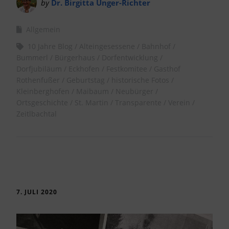
by
Dr. Birgitta Unger-Richter
Allgemein
10 Jahre Blog
Alteingesessene
Bahnhof
Bummerl
Bürgerhaus
Dorfentwicklung
Dorfjubiläum
Eckhofen
Festkomitee
Gasthof
Rothenfußer
Geburtstag
historische Fotos
Kleinberghofen
Maibaum
Neubürger
Ortsgeschichte
St. Martin
Transparente
Verein
Zeitlbachtal
7. JULI 2020