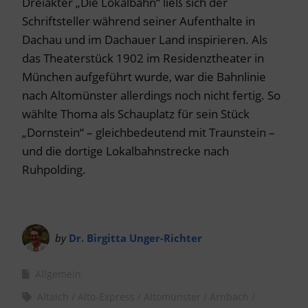
Dreiakter „Die Lokalbahn“ ließ sich der
Schriftsteller während seiner Aufenthalte in
Dachau und im Dachauer Land inspirieren. Als
das Theaterstück 1902 im Residenztheater in
München aufgeführt wurde, war die Bahnlinie
nach Altomünster allerdings noch nicht fertig. So
wählte Thoma als Schauplatz für sein Stück
„Dornstein“ – gleichbedeutend mit Traunstein –
und die dortige Lokalbahnstrecke nach
Ruhpolding.
by
Dr. Birgitta Unger-Richter
Allgemein
Altaich
Alto-Express
Altomünster
Arnbach