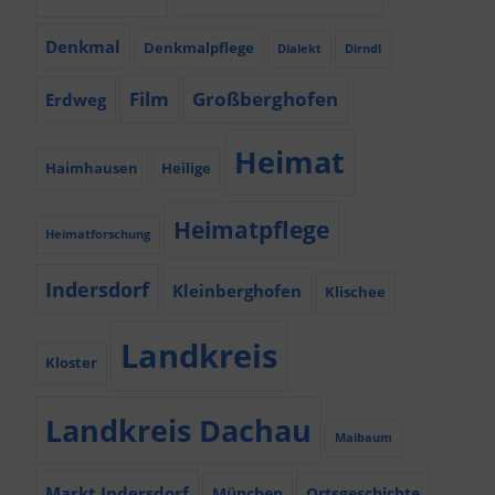
Denkmal
Denkmalpflege
Dialekt
Dirndl
Film
Großberghofen
Erdweg
Heimat
Haimhausen
Heilige
Heimatpflege
Heimatforschung
Indersdorf
Kleinberghofen
Klischee
Landkreis
Kloster
Landkreis Dachau
Maibaum
Markt Indersdorf
München
Ortsgeschichte