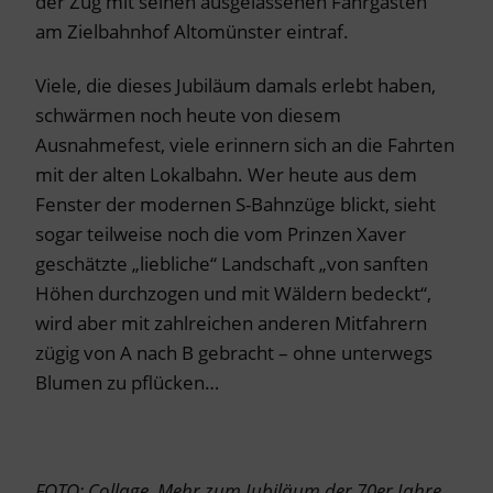
der Zug mit seinen ausgelassenen Fahrgästen
am Zielbahnhof Altomünster eintraf.
Viele, die dieses Jubiläum damals erlebt haben,
schwärmen noch heute von diesem
Ausnahmefest, viele erinnern sich an die Fahrten
mit der alten Lokalbahn. Wer heute aus dem
Fenster der modernen S-Bahnzüge blickt, sieht
sogar teilweise noch die vom Prinzen Xaver
geschätzte „liebliche“ Landschaft „von sanften
Höhen durchzogen und mit Wäldern bedeckt“,
wird aber mit zahlreichen anderen Mitfahrern
zügig von A nach B gebracht – ohne unterwegs
Blumen zu pflücken…
FOTO: Collage.
Mehr zum Jubiläum der 70er Jahre