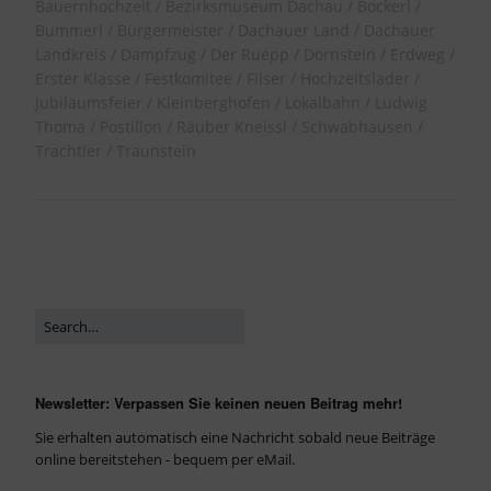
Bauernhochzeit
Bezirksmuseum Dachau
Bockerl
Bummerl
Bürgermeister
Dachauer Land
Dachauer
Landkreis
Dampfzug
Der Ruepp
Dornstein
Erdweg
Erster Klasse
Festkomitee
Filser
Hochzeitslader
Jubiläumsfeier
Kleinberghofen
Lokalbahn
Ludwig
Thoma
Postillon
Räuber Kneissl
Schwabhausen
Trachtler
Traunstein
Newsletter: Verpassen Sie keinen neuen Beitrag mehr!
Sie erhalten automatisch eine Nachricht sobald neue Beiträge
online bereitstehen - bequem per eMail.