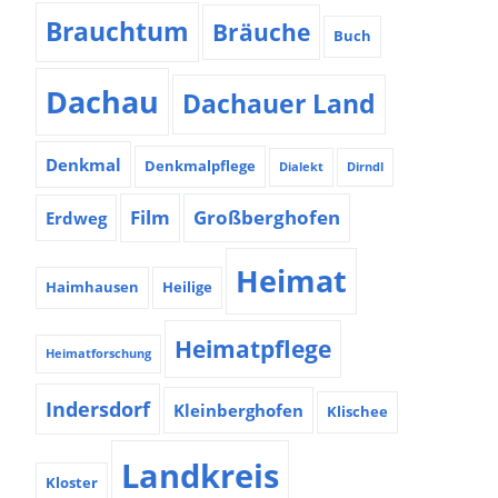
Brauchtum
Bräuche
Buch
Dachau
Dachauer Land
Denkmal
Denkmalpflege
Dialekt
Dirndl
Film
Großberghofen
Erdweg
Heimat
Haimhausen
Heilige
Heimatpflege
Heimatforschung
Indersdorf
Kleinberghofen
Klischee
Landkreis
Kloster