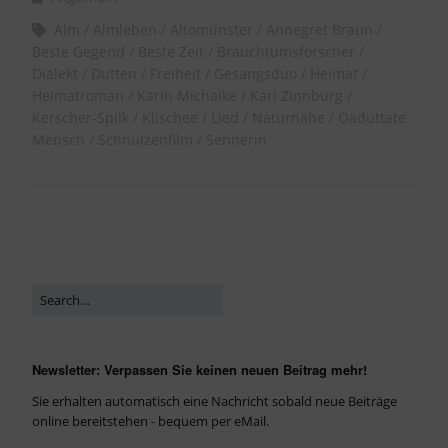
Alm
Almleben
Altomünster
Annegret Braun
Beste Gegend
Beste Zeit
Brauchtumsforscher
Dialekt
Dutten
Freiheit
Gesangsduo
Heimat
Heimatroman
Karin Michalke
Karl Zinnburg
Kerscher-Spilk
Klischee
Lied
Naturnähe
Oaduttate
Mensch
Schnulzenfilm
Sennerin
Newsletter: Verpassen Sie keinen neuen Beitrag mehr!
Sie erhalten automatisch eine Nachricht sobald neue Beiträge
online bereitstehen - bequem per eMail.