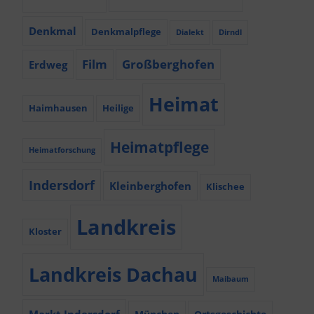
Denkmal
Denkmalpflege
Dialekt
Dirndl
Film
Großberghofen
Erdweg
Heimat
Haimhausen
Heilige
Heimatpflege
Heimatforschung
Indersdorf
Kleinberghofen
Klischee
Landkreis
Kloster
Landkreis Dachau
Maibaum
Markt Indersdorf