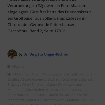
Verarbeitung im Sägewerk in Petershausen
eingelagert. Gestiftet hatte das Friedenskreuz
ein Großbauer aus Sollern. (nachzulesen in:
Chronik der Gemeinde Petershausen,
Geschichte, Band 2, Seite 179.)“
by
Dr. Birgitta Unger-Richter
Allgemein
111 Dinge
Alpen
Altomünster
Arnzell
Automat
Basilika
Beste Gegend
Dachau
Dachauer Volksfest
Erdweg
Film
Finsterer Gang
Föhn
gebrannte
Mandeln
Glückshafen
Heimat
Keltenschanze
Kinderbaracke
Kloster
Landkreis Dachau
Markt
Indersdorf
Markus H. Rosenmüller
Mathias Kneißl