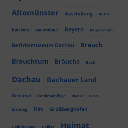
Altomünster
Ausstellung
Autor
Bayern
bairisch
Bauernhaus
Bergkirchen
Brauch
Bezirksmuseum Dachau
Brauchtum
Bräuche
Buch
Dachau
Dachauer Land
Denkmal
Denkmalpflege
Dialekt
Dirndl
Film
Großberghofen
Erdweg
Heimat
Haimhausen
Heilige