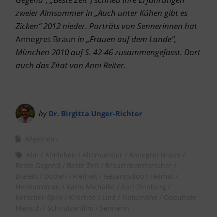
zweier Almsommer in „Auch unter Kühen gibt es
Zicken“ 2012 nieder. Porträts von Sennerinnen hat
Annegret Braun
in „Frauen auf dem Lande“,
München 2010 auf S. 42-46 zusammengefasst. Dort
auch das Zitat von Anni Reiter.
by
Dr. Birgitta Unger-Richter
Allgemein
Alm
Almleben
Altomünster
Annegret Braun
Beste Gegend
Beste Zeit
Brauchtumsforscher
Dialekt
Dutten
Freiheit
Gesangsduo
Heimat
Heimatroman
Karin Michalke
Karl Zinnburg
Kerscher-Spilk
Klischee
Lied
Naturnähe
Oaduttate
Mensch
Schnulzenfilm
Sennerin