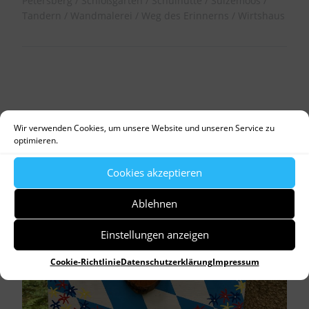
Petersberg
Schloßgarten
Schulhütte
Sulzemoos
Tandern
Wandmalerei
Weg des Erinnerns
Wirtshaus
26. FEBRUAR 2022
Wir verwenden Cookies, um unsere Website und unseren Service zu
optimieren.
Cookies akzeptieren
Ablehnen
Einstellungen anzeigen
Cookie-Richtlinie
Datenschutzerklärung
Impressum