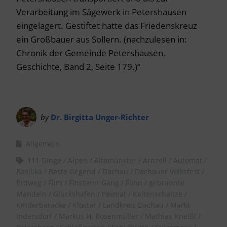
Verarbeitung im Sägewerk in Petershausen
eingelagert. Gestiftet hatte das Friedenskreuz
ein Großbauer aus Sollern. (nachzulesen in:
Chronik der Gemeinde Petershausen,
Geschichte, Band 2, Seite 179.)“
by
Dr. Birgitta Unger-Richter
Allgemein
111 Dinge
Alpen
Altomünster
Arnzell
Automat
Basilika
Beste Gegend
Dachau
Dachauer Volksfest
Erdweg
Film
Finsterer Gang
Föhn
gebrannte
Mandeln
Glückshafen
Heimat
Keltenschanze
Kinderbaracke
Kloster
Landkreis Dachau
Markt
Indersdorf
Markus H. Rosenmüller
Mathias Kneißl