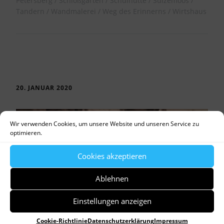
Petersberg
Schloßgarten
Schulhütte
Sulzemoos
Tandern
Wandmalerei
Weg des Erinnerns
Wirtshaus
20. JANUAR 2020
Wir verwenden Cookies, um unsere Website und unseren Service zu
optimieren.
Cookies akzeptieren
Ablehnen
Einstellungen anzeigen
Cookie-Richtlinie
Datenschutzerklärung
Impressum