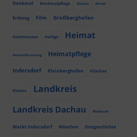
Denkmal
Denkmalpflege
Dialekt
Dirndl
Film
Großberghofen
Erdweg
Heimat
Haimhausen
Heilige
Heimatpflege
Heimatforschung
Indersdorf
Kleinberghofen
Klischee
Landkreis
Kloster
Landkreis Dachau
Maibaum
Markt Indersdorf
München
Ortsgeschichte