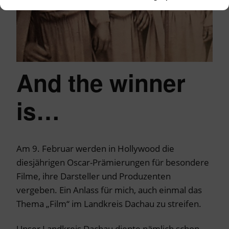
And the winner
is…
Am 9. Februar werden in Hollywood die
diesjährigen Oscar-Prämierungen für besondere
Filme, ihre Darsteller und Produzenten
vergeben. Ein Anlass für mich, auch einmal das
Thema „Film“ im Landkreis Dachau zu streifen.
Unser Landkreis Dachau diente nämlich schon