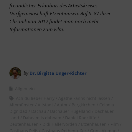
freundlicher Erlaubnis des Arbeitskreises
Dorfgemeinschaft Etzenhausen. Auf S. 87 ihrer
Chronik von 2012 findet man noch mehr
Informationen zum Film.
by
Dr. Birgitta Unger-Richter
Allgemein
Ach du lieber Harry
Agathe kanns nicht lassen
Altomünster
Altstadt
Autor
Bergkirchen
Colonia
Dignidad
Dachau
Dachauer Hügelland
Dachauer
Land
Dahoam is dahoam
Daniel Radcliffe
Deutenhausen
Didi Hallervorden
Etzenhausen
Film
Gasthaus Peiß
Gasthaus Rothenfußer
Guns Akimbo