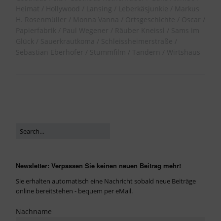
Heimat
Hollywood
Lansing
Leberkäsjunkie
Markus
H. Rosenmüller
Monna Vanna
Ortsgeschichte
Oscar
Papierfabrik
Paul Wegener
Räuber Kneissl
Sams im
Glück
Sauerkrautkoma
Schleissheimerstraße
Sebastian Eberhofer
Stummfilm
Tandern
Wirtshaus
Newsletter: Verpassen Sie keinen neuen Beitrag mehr!
Sie erhalten automatisch eine Nachricht sobald neue Beiträge
online bereitstehen - bequem per eMail.
Nachname