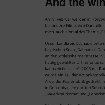
And the wi
Am 9. Februar werden in Hollywo
besondere Filme, ihre Darsteller
mich, auch einmal das Thema „Fi
Unser Landkreis Dachau diente n
bayrischen Soap „Dahoam is Dahoa
an der Schleissheimerstrasse in 
häufig gewählter Ort für untersc
kanns nicht lassen“ (2005 mit Ru
wurde ein Teil der Actionkomödi
Areal der Papierfabrik gedreht.
in Deutenhausen durften Sebasti
„Sauerkrautkoma“ und „Leberkäsj