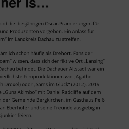
nner is…
od die diesjährigen Oscar-Prämierungen für
 und Produzenten vergeben. Ein Anlass für
lm“ im Landkreis Dachau zu streifen.
ämlich schon häufig als Drehort. Fans der
m“ wissen, dass sich der fiktive Ort „Lansing“
Dachau befindet. Die Dachauer Altstadt war ein
hiedlichste Filmproduktionen wie „Agathe
th Drexel) oder „Sams im Glück“ (2012). 2019
e „Guns Akimbo“ mit Daniel Radcliffe auf dem
 In der Gemeinde Bergkirchen, im Gasthaus Peiß
an Eberhofer und seine Freunde ausgiebig in
unkie“ feiern.