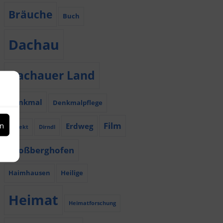
Bräuche
Buch
Dachau
Dachauer Land
Denkmal
Denkmalpflege
Film
en
Erdweg
Dialekt
Dirndl
Großberghofen
Haimhausen
Heilige
Heimat
Heimatforschung