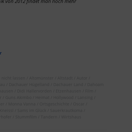
onik von 2012 findet man noch mehr
r
 nicht lassen
Altomünster
Altstadt
Autor
au
Dachauer Hügelland
Dachauer Land
Dahoam
hausen
Didi Hallervorden
Etzenhausen
Film
r
Guns Akimbo
Heimat
Hollywood
Lansing
ler
Monna Vanna
Ortsgeschichte
Oscar
Kneissl
Sams im Glück
Sauerkrautkoma
rhofer
Stummfilm
Tandern
Wirtshaus