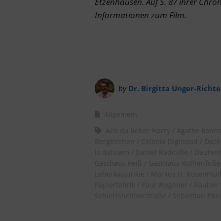
Etzenhausen. Auf S. 87 ihrer Chr
Informationen zum Film.
by
Dr. Birgitta Unger-Richte
Allgemein
Ach du lieber Harry
Agathe kanns
Bergkirchen
Colonia Dignidad
Dach
is dahoam
Daniel Radcliffe
Deuten
Gasthaus Peiß
Gasthaus Rothenfuße
Leberkäsjunkie
Markus H. Rosenmül
Papierfabrik
Paul Wegener
Räuber 
Schleissheimerstraße
Sebastian Ebe