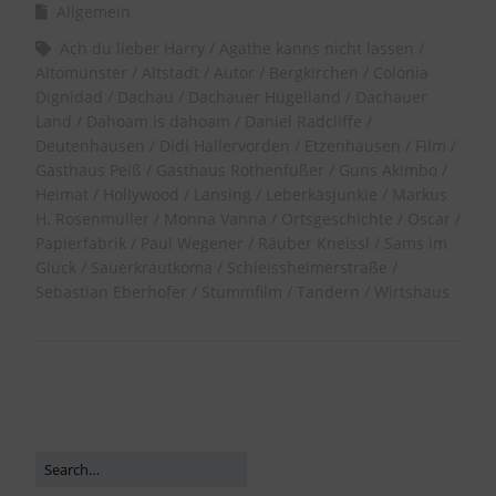
Allgemein
Ach du lieber Harry
Agathe kanns nicht lassen
Altomünster
Altstadt
Autor
Bergkirchen
Colonia
Dignidad
Dachau
Dachauer Hügelland
Dachauer
Land
Dahoam is dahoam
Daniel Radcliffe
Deutenhausen
Didi Hallervorden
Etzenhausen
Film
Gasthaus Peiß
Gasthaus Rothenfußer
Guns Akimbo
Heimat
Hollywood
Lansing
Leberkäsjunkie
Markus
H. Rosenmüller
Monna Vanna
Ortsgeschichte
Oscar
Papierfabrik
Paul Wegener
Räuber Kneissl
Sams im
Glück
Sauerkrautkoma
Schleissheimerstraße
Sebastian Eberhofer
Stummfilm
Tandern
Wirtshaus