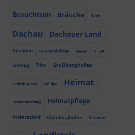
Brauchtum
Bräuche
Buch
Dachau
Dachauer Land
Denkmal
Denkmalpflege
Dialekt
Dirndl
Film
Großberghofen
Erdweg
Heimat
Haimhausen
Heilige
Heimatpflege
Heimatforschung
Indersdorf
Kleinberghofen
Klischee
Landkreis