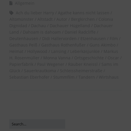
Allgemein
Ach du lieber Harry
Agathe kanns nicht lassen
Altomünster
Altstadt
Autor
Bergkirchen
Colonia
Dignidad
Dachau
Dachauer Hügelland
Dachauer
Land
Dahoam is dahoam
Daniel Radcliffe
Deutenhausen
Didi Hallervorden
Etzenhausen
Film
Gasthaus Peiß
Gasthaus Rothenfußer
Guns Akimbo
Heimat
Hollywood
Lansing
Leberkäsjunkie
Markus
H. Rosenmüller
Monna Vanna
Ortsgeschichte
Oscar
Papierfabrik
Paul Wegener
Räuber Kneissl
Sams im
Glück
Sauerkrautkoma
Schleissheimerstraße
Sebastian Eberhofer
Stummfilm
Tandern
Wirtshaus