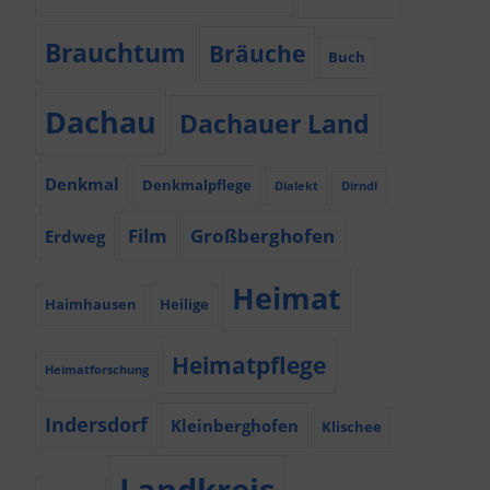
Brauchtum
Bräuche
Buch
Dachau
Dachauer Land
Denkmal
Denkmalpflege
Dialekt
Dirndl
Film
Großberghofen
Erdweg
Heimat
Haimhausen
Heilige
Heimatpflege
Heimatforschung
Indersdorf
Kleinberghofen
Klischee
Landkreis