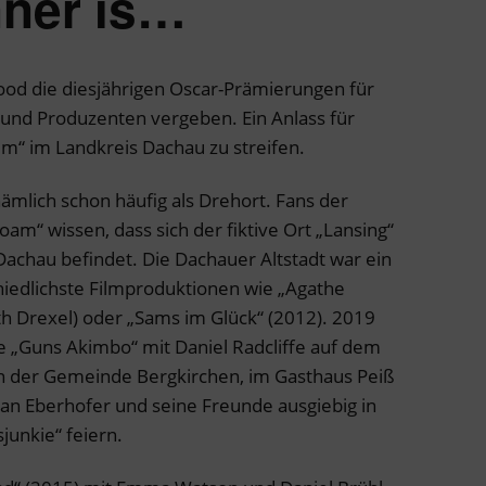
nner is…
od die diesjährigen Oscar-Prämierungen für
 und Produzenten vergeben. Ein Anlass für
lm“ im Landkreis Dachau zu streifen.
ämlich schon häufig als Drehort. Fans der
m“ wissen, dass sich der fiktive Ort „Lansing“
Dachau befindet. Die Dachauer Altstadt war ein
hiedlichste Filmproduktionen wie „Agathe
th Drexel) oder „Sams im Glück“ (2012). 2019
e „Guns Akimbo“ mit Daniel Radcliffe auf dem
 In der Gemeinde Bergkirchen, im Gasthaus Peiß
an Eberhofer und seine Freunde ausgiebig in
unkie“ feiern.