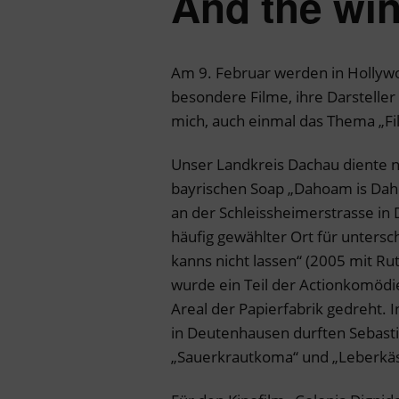
And the wi
Am 9. Februar werden in Hollywo
besondere Filme, ihre Darsteller
mich, auch einmal das Thema „Fi
Unser Landkreis Dachau diente n
bayrischen Soap „Dahoam is Dahoa
an der Schleissheimerstrasse in 
häufig gewählter Ort für untersc
kanns nicht lassen“ (2005 mit Ru
wurde ein Teil der Actionkomödi
Areal der Papierfabrik gedreht.
in Deutenhausen durften Sebasti
„Sauerkrautkoma“ und „Leberkäsj