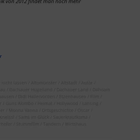
onik von 2012 findet man noch mehr
r
 nicht lassen
Altomünster
Altstadt
Autor
au
Dachauer Hügelland
Dachauer Land
Dahoam
hausen
Didi Hallervorden
Etzenhausen
Film
r
Guns Akimbo
Heimat
Hollywood
Lansing
ler
Monna Vanna
Ortsgeschichte
Oscar
Kneissl
Sams im Glück
Sauerkrautkoma
rhofer
Stummfilm
Tandern
Wirtshaus