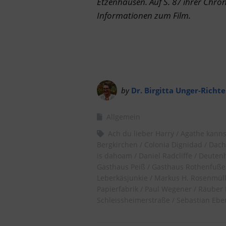
Etzenhausen. Auf S. 87 ihrer Chr
Informationen zum Film.
by
Dr. Birgitta Unger-Richte
Allgemein
Ach du lieber Harry
Agathe kanns
Bergkirchen
Colonia Dignidad
Dach
is dahoam
Daniel Radcliffe
Deuten
Gasthaus Peiß
Gasthaus Rothenfuße
Leberkäsjunkie
Markus H. Rosenmül
Papierfabrik
Paul Wegener
Räuber 
Schleissheimerstraße
Sebastian Ebe