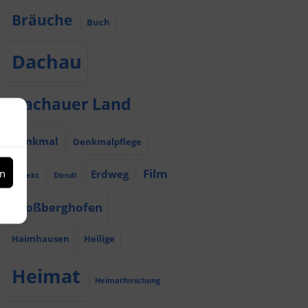
Bräuche
Buch
Dachau
Dachauer Land
Denkmal
Denkmalpflege
Film
en
Erdweg
Dialekt
Dirndl
Großberghofen
Haimhausen
Heilige
Heimat
Heimatforschung