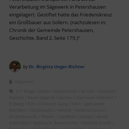
Verarbeitung im Sägewerk in Petershausen
eingelagert. Gestiftet hatte das Friedenskreuz
ein Großbauer aus Sollern. (nachzulesen in:
Chronik der Gemeinde Petershausen,
Geschichte, Band 2, Seite 179.)“
by
Dr. Birgitta Unger-Richter
Allgemein
111 Dinge
Alpen
Altomünster
Arnzell
Automat
Basilika
Beste Gegend
Dachau
Dachauer Volksfest
Erdweg
Film
Finsterer Gang
Föhn
gebrannte
Mandeln
Glückshafen
Heimat
Keltenschanze
Kinderbaracke
Kloster
Landkreis Dachau
Markt
Indersdorf
Markus H. Rosenmüller
Mathias Kneißl