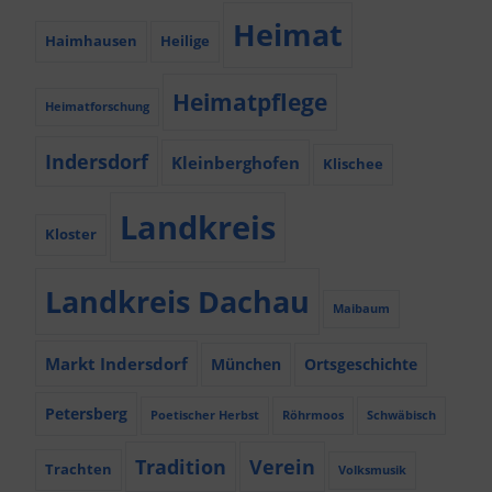
Heimat
Haimhausen
Heilige
Heimatpflege
Heimatforschung
Indersdorf
Kleinberghofen
Klischee
Landkreis
Kloster
Landkreis Dachau
Maibaum
Markt Indersdorf
München
Ortsgeschichte
Petersberg
Poetischer Herbst
Röhrmoos
Schwäbisch
Tradition
Verein
Trachten
Volksmusik