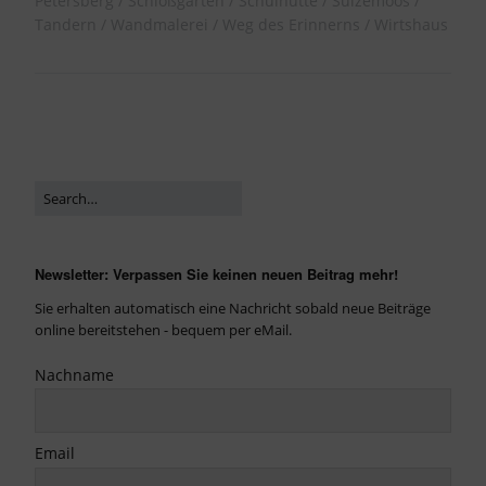
Petersberg
Schloßgarten
Schulhütte
Sulzemoos
Tandern
Wandmalerei
Weg des Erinnerns
Wirtshaus
Newsletter: Verpassen Sie keinen neuen Beitrag mehr!
Sie erhalten automatisch eine Nachricht sobald neue Beiträge
online bereitstehen - bequem per eMail.
Nachname
Email