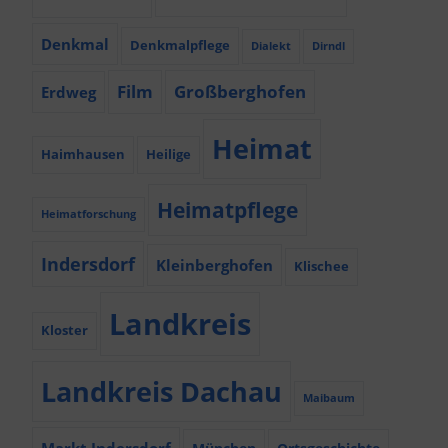
Denkmal
Denkmalpflege
Dialekt
Dirndl
Film
Großberghofen
Erdweg
Heimat
Haimhausen
Heilige
Heimatpflege
Heimatforschung
Indersdorf
Kleinberghofen
Klischee
Landkreis
Kloster
Landkreis Dachau
Maibaum
Markt Indersdorf