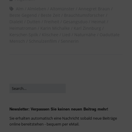
Alm
Almleben
Altomünster
Annegret Braun
Beste Gegend
Beste Zeit
Brauchtumsforscher
Dialekt
Dutten
Freiheit
Gesangsduo
Heimat
Heimatroman
Karin Michalke
Karl Zinnburg
Kerscher-Spilk
Klischee
Lied
Naturnähe
Oaduttate
Mensch
Schnulzenfilm
Sennerin
Newsletter: Verpassen Sie keinen neuen Beitrag mehr!
Sie erhalten automatisch eine Nachricht sobald neue Beiträge
online bereitstehen - bequem per eMail.