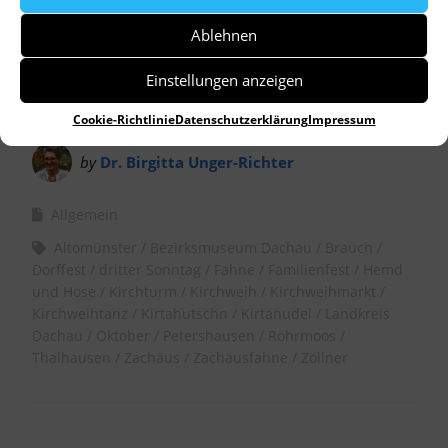
Ablehnen
Einstellungen anzeigen
Cookie-Richtlinie
Datenschutzerklärung
Impressum
by
Dr. Birgitta Unger-Richter
Allgemein
Altomünster
Bezirksmuseum Dachau
Brauch
Dorffest
dritter Sonntag
Fahne
Familienfest
Hemd
und Hose
Kirchturm
Kirchweih
Kirchweihmarkt
Kirchweihtanz
Kirtahutschn
Kirtanudel
Landkreis
Dachau
Oktober
Petershausen
Röhrmoos
Thalhausen
Zachäus
Zachäusfahne
Zöllner