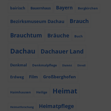
Bayern
bairisch
Bauernhaus
Bergkirchen
Brauch
Bezirksmuseum Dachau
Brauchtum
Bräuche
Buch
Dachau
Dachauer Land
Denkmal
Denkmalpflege
Dialekt
Dirndl
Film
Großberghofen
Erdweg
Heimat
Haimhausen
Heilige
Heimatpflege
Heimatforschung