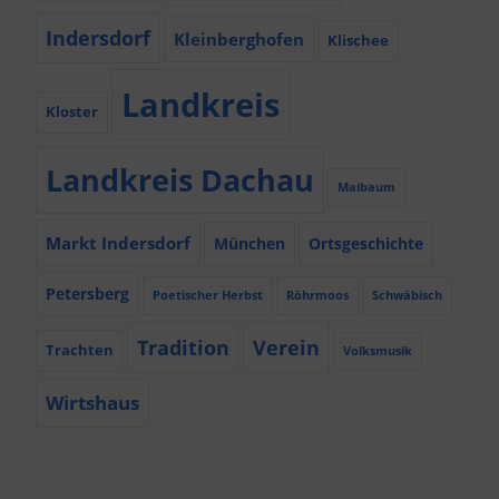
Indersdorf
Kleinberghofen
Klischee
Landkreis
Kloster
Landkreis Dachau
Maibaum
Markt Indersdorf
München
Ortsgeschichte
Petersberg
Poetischer Herbst
Röhrmoos
Schwäbisch
Tradition
Verein
Trachten
Volksmusik
Wirtshaus