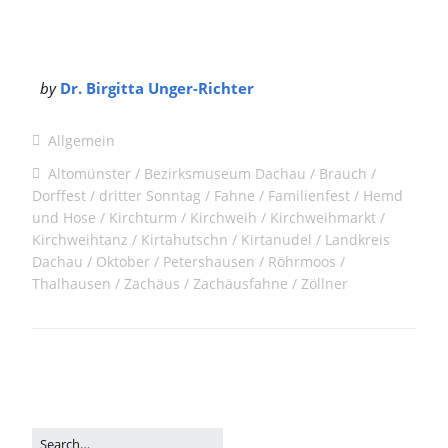
by
Dr. Birgitta Unger-Richter
Allgemein
Altomünster
Bezirksmuseum Dachau
Brauch
Dorffest
dritter Sonntag
Fahne
Familienfest
Hemd
und Hose
Kirchturm
Kirchweih
Kirchweihmarkt
Kirchweihtanz
Kirtahutschn
Kirtanudel
Landkreis
Dachau
Oktober
Petershausen
Röhrmoos
Thalhausen
Zachäus
Zachäusfahne
Zöllner