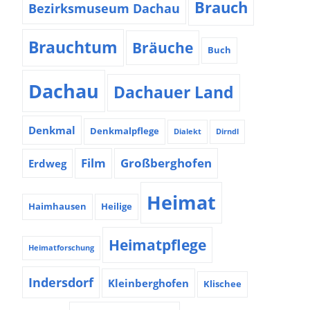
Brauch
Bezirksmuseum Dachau
Brauchtum
Bräuche
Buch
Dachau
Dachauer Land
Denkmal
Denkmalpflege
Dialekt
Dirndl
Film
Großberghofen
Erdweg
Heimat
Haimhausen
Heilige
Heimatpflege
Heimatforschung
Indersdorf
Kleinberghofen
Klischee