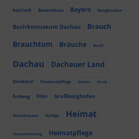
Bayern
bairisch
Bauernhaus
Bergkirchen
Brauch
Bezirksmuseum Dachau
Brauchtum
Bräuche
Buch
Dachau
Dachauer Land
Denkmal
Denkmalpflege
Dialekt
Dirndl
Film
Großberghofen
Erdweg
Heimat
Haimhausen
Heilige
Heimatpflege
Heimatforschung