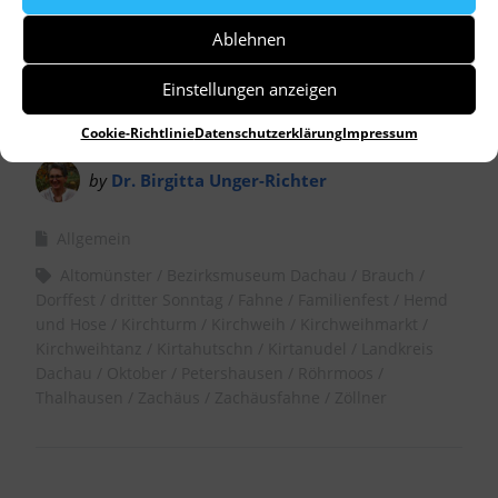
Ablehnen
Einstellungen anzeigen
Cookie-Richtlinie
Datenschutzerklärung
Impressum
by
Dr. Birgitta Unger-Richter
Allgemein
Altomünster
Bezirksmuseum Dachau
Brauch
Dorffest
dritter Sonntag
Fahne
Familienfest
Hemd
und Hose
Kirchturm
Kirchweih
Kirchweihmarkt
Kirchweihtanz
Kirtahutschn
Kirtanudel
Landkreis
Dachau
Oktober
Petershausen
Röhrmoos
Thalhausen
Zachäus
Zachäusfahne
Zöllner