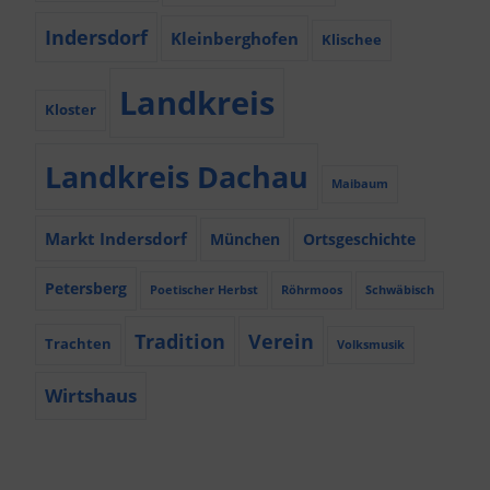
Indersdorf
Kleinberghofen
Klischee
Landkreis
Kloster
Landkreis Dachau
Maibaum
Markt Indersdorf
München
Ortsgeschichte
Petersberg
Poetischer Herbst
Röhrmoos
Schwäbisch
Tradition
Verein
Trachten
Volksmusik
Wirtshaus