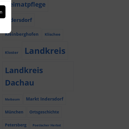
Heimatpflege
en
Indersdorf
Kleinberghofen
Klischee
Landkreis
Kloster
Landkreis
Dachau
Markt Indersdorf
Maibaum
München
Ortsgeschichte
Petersberg
Poetischer Herbst