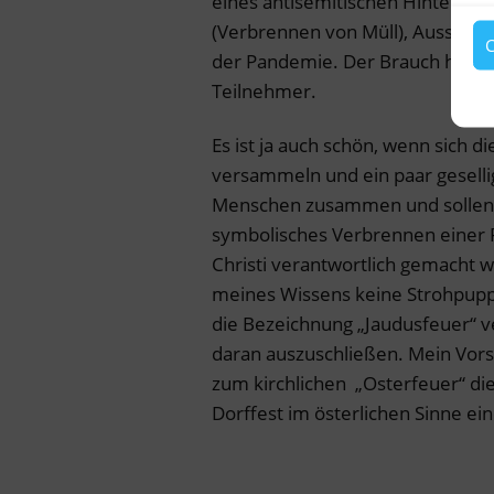
eines antisemitischen Hintergr
(Verbrennen von Müll), Ausschr
C
der Pandemie. Der Brauch hält si
Teilnehmer.
Es ist ja auch schön, wenn sich 
versammeln und ein paar geselli
Menschen zusammen und sollen ni
symbolisches Verbrennen einer Pu
Christi verantwortlich gemacht 
meines Wissens keine Strohpupp
die Bezeichnung „Jaudusfeuer“ v
daran auszuschließen. Mein Vors
zum kirchlichen „Osterfeuer“ di
Dorffest im österlichen Sinne ei