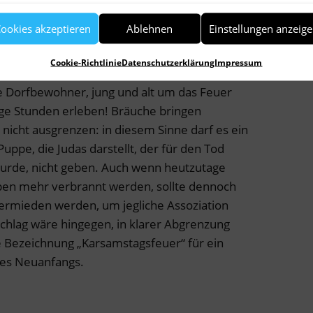
unds, sondern vielmehr aus Umweltgründen
eitungen aufgrund von Alkoholmissbrauch oder
ookies akzeptieren
Ablehnen
Einstellungen anzeig
ch aber bis heute und hat viele Anhänger und
Cookie-Richtlinie
Datenschutzerklärung
Impressum
die Dorfbewohner, jung und alt um das Feuer
ge Stunden erleben! Bräuche bringen
cht ausgrenzen: in diesem Sinne darf es ein
ppe, die Judas darstellt, der für den Tod
wurde, nicht geben. Auch wenn heutzutage
en mehr verbrannt werden, sollte dennoch
ermieden werden, um jegliche Assoziation
chlag wäre hingegen, in klarer Abgrenzung
e Bezeichnung „Karsamstagsfeuer“ für ein
nes Neuanfangs.