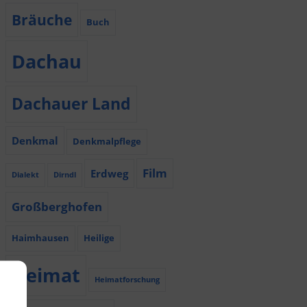
Bräuche
Buch
Dachau
Dachauer Land
Denkmal
Denkmalpflege
Film
Erdweg
Dialekt
Dirndl
Großberghofen
Haimhausen
Heilige
Heimat
Heimatforschung