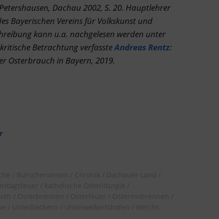
Petershausen, Dachau 2002, S. 20. Hauptlehrer
s Bayerischen Vereins für Volkskunst und
schreibung kann u.a. nachgelesen werden unter
kritische Betrachtung verfasste
Andreas Rentz
:
her Osterbrauch in Bayern, 2019.
r
che
Burschenverein
Chronik
Dachauer Land
mstagsfeuer
katholische Osterliturgie
roth
Osterbrennen
Osterfeuer
Ostermobrennen
pe
Unterbachern
Unterweikertshofen
Weichs