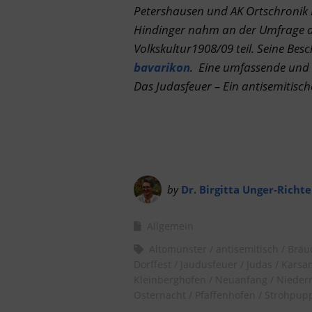
Petershausen und AK Ortschronik 
Hindinger nahm an der Umfrage de
Volkskultur1908/09 teil. Seine Be
bavarikon
. Eine umfassende und 
Das Judasfeuer – Ein antisemitisc
by
Dr. Birgitta Unger-Richte
Allgemein
Altomünster
antisemitisch
Bräu
Dorffest
Jaudusfeuer
Judas
Karsa
Kleinberghofen
Neuanfang
Nieder
Osternacht
Pfaffenhofen
Strohpup