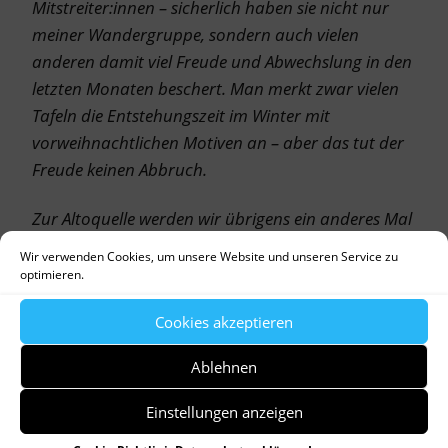
Mitstreiter:innen – sicherlich haben sie nicht nur
meiner Wandergruppe, sondern auch vielen
anderen damit viel Freude und Abwechslung in den
letzten Monaten beschert. Man merkt zwar vielen
Tafeln die Entstehungszeit im Winter mit
vorweihnachtlichen Motiven an – aber das tut der
Freude keinen Abbruch.
Zur Altoquelle werden wir übrigens ein anderes Mal
pilgern – als Einstimmung könnten dann die
Wir verwenden Cookies, um unsere Website und unseren Service zu
Fresken in der
Klosterkirche
dienen, die das Leben
optimieren.
des Hl. Alto anschaulich schildern.
Cookies akzeptieren
Ablehnen
by
Dr. Birgitta Unger-Richter
Einstellungen anzeigen