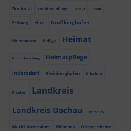
Denkmal
Denkmalpflege
Dialekt
Dirndl
Film
Großberghofen
Erdweg
Heimat
Haimhausen
Heilige
Heimatpflege
Heimatforschung
Indersdorf
Kleinberghofen
Klischee
Landkreis
Kloster
Landkreis Dachau
Maibaum
Markt Indersdorf
München
Ortsgeschichte