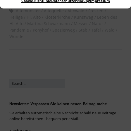
Cookie-Richtlinie
Datenschutzerklärung
Impressum
Allgemein
Altomünster
Altoquelle
Altowald
Fresken
Heilige
Hl. Alto
Klosterkirche
Kunstweg
Leben des
Hl. Alto
Martina Schwazmann
Messer
Natur
Pandemie
Ponyhof
Spazierweg
Stab
Tafel
Wald
Wunder
Newsletter: Verpassen Sie keinen neuen Beitrag mehr!
Sie erhalten automatisch eine Nachricht sobald neue Beiträge
online bereitstehen - bequem per eMail.
Nachname