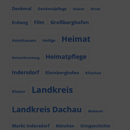
Denkmal
Denkmalpflege
Dialekt
Dirndl
Film
Großberghofen
Erdweg
Heimat
Haimhausen
Heilige
Heimatpflege
Heimatforschung
Indersdorf
Kleinberghofen
Klischee
Landkreis
Kloster
Landkreis Dachau
Maibaum
Markt Indersdorf
München
Ortsgeschichte