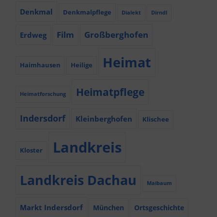
Denkmal
Denkmalpflege
Dialekt
Dirndl
Film
Großberghofen
Erdweg
Heimat
Haimhausen
Heilige
Heimatpflege
Heimatforschung
Indersdorf
Kleinberghofen
Klischee
Landkreis
Kloster
Landkreis Dachau
Maibaum
Markt Indersdorf
München
Ortsgeschichte