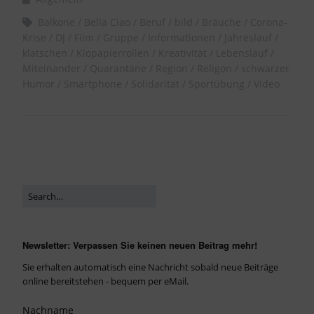
Balkone
Bella Ciao
Beruf
bild
Bräuche
Corona-
Krise
DJ
Film
Gruppe
Informationen
Jahreslauf
klatschen
Klopapierrollen
Kreativität
Lebenslauf
Miteinander
Quarantäne
Region
Religon
schwarzer
Humor
Smartphone
Solidarität
Sportübung
Video
Newsletter: Verpassen Sie keinen neuen Beitrag mehr!
Sie erhalten automatisch eine Nachricht sobald neue Beiträge
online bereitstehen - bequem per eMail.
Nachname