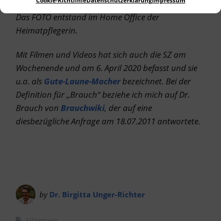
Cookie-Richtlinie
Datenschutzerklärung
Impressum
Das FOTO entstand im Home Office der
Heimatpflegerin.
Mit Filmen und Videos hat sich auch die SZ am
Wochenende und am 6. April 2020 befasst und sie
u.a. als
Gute-Laune-Macher
bezeichnet. Bei der
Definition für „Brauch“ beziehe ich mich auf Dr.
Brauch von
Brauchwiki
, der auf eine
diesbezügliche Anfrage am 18.07.2011 antwortete.
by
Dr. Birgitta Unger-Richter
Allgemein