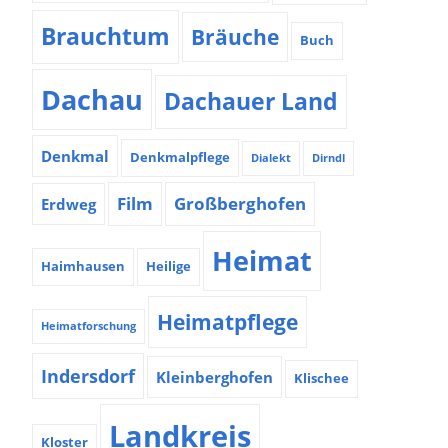
Brauchtum
Bräuche
Buch
Dachau
Dachauer Land
Denkmal
Denkmalpflege
Dialekt
Dirndl
Film
Großberghofen
Erdweg
Heimat
Haimhausen
Heilige
Heimatpflege
Heimatforschung
Indersdorf
Kleinberghofen
Klischee
Landkreis
Kloster