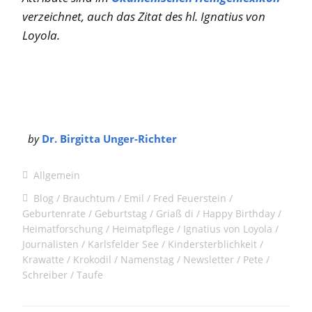
verzeichnet, auch das Zitat des hl. Ignatius von
Loyola.
by
Dr. Birgitta Unger-Richter
Allgemein
Blog
Brauchtum
Emil
Fred Feuerstein
Geburtenrate
Geburtstag
Griaß di
Happy Birthday
Heimatforschung
Heimatpflege
Ignatius von Loyola
Journalisten
Karlsfelder See
Kindersterblichkeit
Krawatte
Krokodil
Namenstag
Newsletter
Pete
Schreiber
Taufe