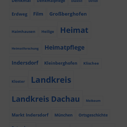
Denkmal
Denkmalpflege
Dialekt
Dirndl
Film
Großberghofen
Erdweg
Heimat
Haimhausen
Heilige
Heimatpflege
Heimatforschung
Indersdorf
Kleinberghofen
Klischee
Landkreis
Kloster
Landkreis Dachau
Maibaum
Markt Indersdorf
München
Ortsgeschichte