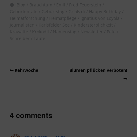
Blog
Brauchtum
Emil
Fred Feuerstein
Geburtenrate
Geburtstag
Griaß di
Happy Birthday
Heimatforschung
Heimatpflege
Ignatius von Loyola
Journalisten
Karlsfelder See
Kindersterblichkeit
Krawatte
Krokodil
Namenstag
Newsletter
Pete
Schreiber
Taufe
Kehrwoche
Blumen pflücken verboten!
4 comments