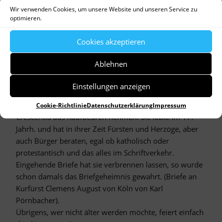
Versprochen!
Wir verwenden Cookies, um unsere Website und unseren Service zu
optimieren.
Antworten
Cookies akzeptieren
Ablehnen
28. Juli 2020 um 14:57
Anni Härtl
says:
Einstellungen anzeigen
Liebe Birgitta,
aus dem Kreis der Heiligen für Blogger würde ich die
Cookie-Richtlinie
Datenschutzerklärung
Impressum
Crescentia aus Kaufbeuren nehmen. Sie lebte im 17.
Jahrh. und hat in ihrer Zeit Fürsten und Herzöge, aber
auch Bürger beraten, egal ob katholisch oder
protestantisch und das alles im Schriftverkehr.
Eingehende Briefe hat sie verbrennen lassen, so wurde
schon damals das Briefgeheimnis gewahrt. (Briefe an
Kurfürst Clemens August von Köln von Karl
Pörnbacher).
Übrigens, wer nicht älter werden möchte, feiert einfach