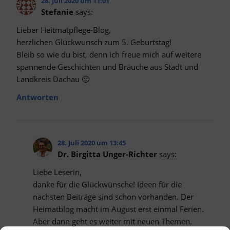
28. Juli 2020 um 11:01
Stefanie
says:
Lieber Heitmatpflege-Blog,
herzlichen Glückwunsch zum 5. Geburtstag!
Bleib so wie du bist, denn ich freue mich auf weitere
spannende Geschichten und Bräuche aus Stadt und
Landkreis Dachau 🙂
Antworten
28. Juli 2020 um 13:45
Dr. Birgitta Unger-Richter
says:
Liebe Leserin,
danke für die Glückwünsche! Ideen für die
nächsten Beiträge sind schon vorhanden. Der
Heimatblog macht im August erst einmal Ferien.
Aber dann geht es weiter mit neuen Themen.