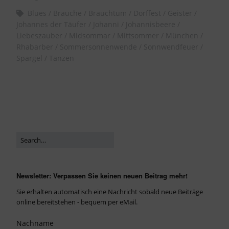
Blues
Bräuche
Brauchtum
Dorffest
Geister
Johannes der Täufer
Johanni
Johannisbeere
Liebeszauber
Midsommar
Mittsommer
München
Rhabarber
Sommersonnenwende
Sonnwendfeuer
Spargel
Tanzen
Newsletter: Verpassen Sie keinen neuen Beitrag mehr!
Sie erhalten automatisch eine Nachricht sobald neue Beiträge
online bereitstehen - bequem per eMail.
Nachname