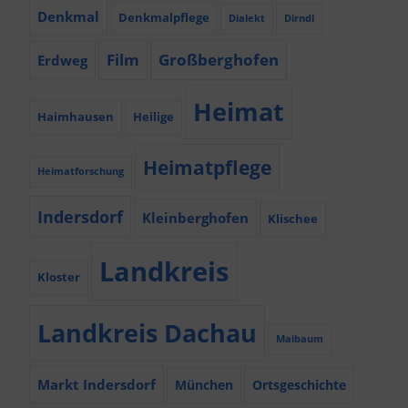
Denkmal
Denkmalpflege
Dialekt
Dirndl
Film
Großberghofen
Erdweg
Heimat
Haimhausen
Heilige
Heimatpflege
Heimatforschung
Indersdorf
Kleinberghofen
Klischee
Landkreis
Kloster
Landkreis Dachau
Maibaum
Markt Indersdorf
München
Ortsgeschichte